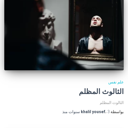
علم نفس
الثالوث المظلم
الثالوث المظلم
بواسطة
3 سنوات
،
khalil yousef
منذ