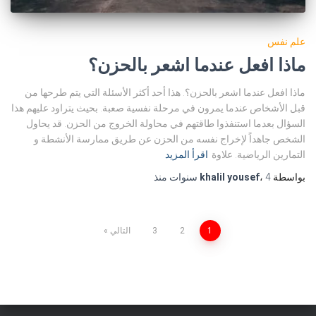
علم نفس
ماذا افعل عندما اشعر بالحزن؟
ماذا افعل عندما اشعر بالحزن؟. هذا أحد أكثر الأسئلة التي يتم طرحها من
قبل الأشخاص عندما يمرون في مرحلة نفسية صعبة. بحيث يتراود عليهم هذا
السؤال بعدما استنفذوا طاقتهم في محاولة الخروج من الحزن. قد يحاول
الشخص جاهداً لإخراج نفسه من الحزن عن طريق ممارسة الأنشطة و
التمارين الرياضية. علاوة
اقرأ المزيد
بواسطة
4 سنوات
،
khalil yousef
منذ
تعدد
1
2
3
التالي
صفحات
المقالات