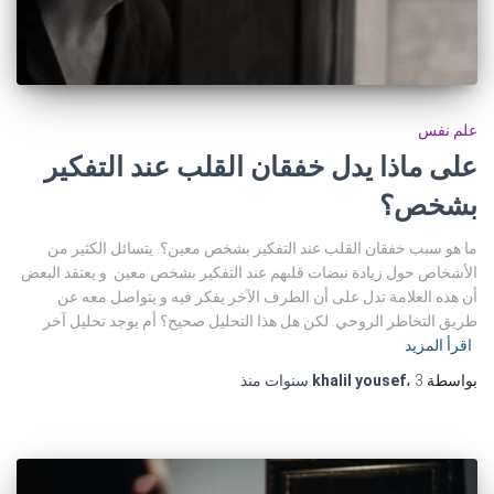
علم نفس
على ماذا يدل خفقان القلب عند التفكير
بشخص؟
ما هو سبب خفقان القلب عند التفكير بشخص معين؟. يتسائل الكثير من
الأشخاص حول زيادة نبضات قلبهم عند التفكير بشخص معين. و يعتقد البعض
أن هذه العلامة تدل على أن الطرف الآخر يفكر فيه و يتواصل معه عن
طريق التخاطر الروحي. لكن هل هذا التحليل صحيح؟ أم يوجد تحليل آخر
اقرأ المزيد
بواسطة
3 سنوات
،
khalil yousef
منذ