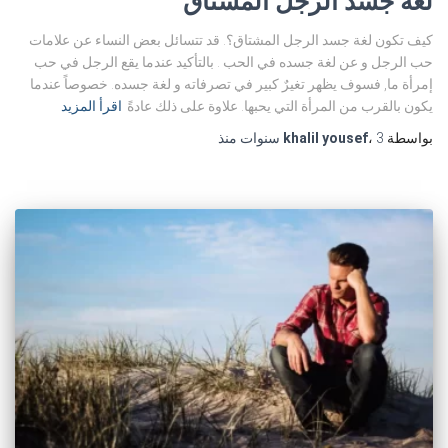
لغة جسد الرجل المشتاق
كيف تكون لغة جسد الرجل المشتاق؟. قد تتسائل بعض النساء عن علامات
حب الرجل و عن لغة جسده في الحب . بالتأكيد عندما يقع الرجل في حب
إمرأة ما, فسوف يظهر تغيرٌ كبير في تصرفاته و لغة جسده. خصوصاً عندما
يكون بالقرب من المرأة التي يحبها. علاوة على ذلك عادةً
اقرأ المزيد
بواسطة
3 سنوات
،
khalil yousef
منذ