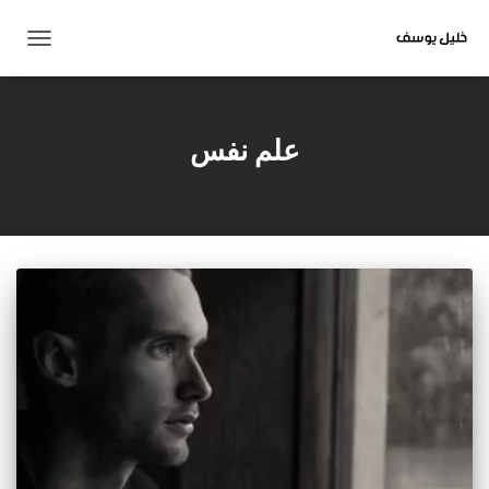
تبديل
التنقل
علم نفس