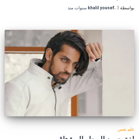
بواسطة
3 سنوات
،
khalil yousef
منذ
علم نفس