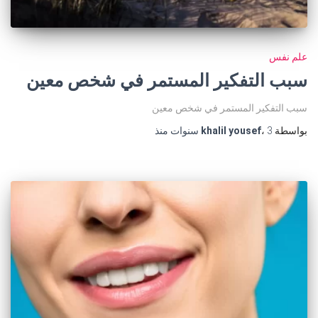
علم نفس
سبب التفكير المستمر في شخص معين
سبب التفكير المستمر في شخص معين
بواسطة
3 سنوات
،
khalil yousef
منذ