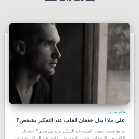
علم نفس
على ماذا يدل خفقان القلب عند التفكير بشخص؟
ما هو سبب خفقان القلب عند التفكير بشخص معين؟. يتسائل
الكثير من الأشخاص حول زيادة نبضات قلبهم عند التفكير بشخص