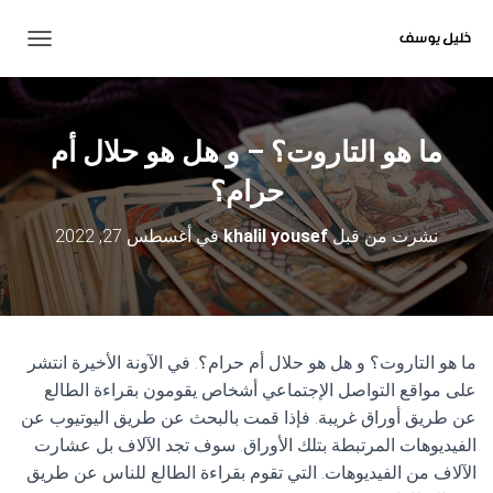
ت
ب
د
ي
ل
ما هو التاروت؟ – و هل هو حلال أم
ا
ل
حرام؟
ت
ن
نشرت من قبل
khalil yousef
في
أغسطس 27, 2022
ق
ل
ما هو التاروت؟ و هل هو حلال أم حرام؟. في الآونة الأخيرة انتشر
على مواقع التواصل الإجتماعي أشخاص يقومون بقراءة الطالع
عن طريق أوراق غريبة. فإذا قمت بالبحث عن طريق اليوتيوب عن
الفيديوهات المرتبطة بتلك الأوراق. سوف تجد الآلاف بل عشارت
الآلاف من الفيديوهات. التي تقوم بقراءة الطالع للناس عن طريق