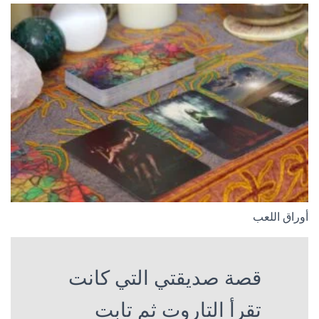
أوراق اللعب
قصة صديقتي التي كانت
تقرأ التاروت ثم تابت