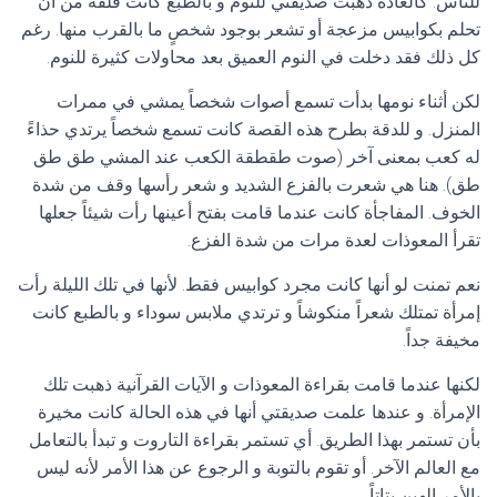
للناس. كالعادة ذهبت صديقتي للنوم و بالطبع كانت قلقة من أن
تحلم بكوابيس مزعجة أو تشعر بوجود شخصٍ ما بالقرب منها. رغم
كل ذلك فقد دخلت في النوم العميق بعد محاولات كثيرة للنوم.
لكن أثناء نومها بدأت تسمع أصوات شخصاً يمشي في ممرات
المنزل. و للدقة بطرح هذه القصة كانت تسمع شخصاً يرتدي حذاءً
له كعب بمعنى آخر (صوت طقطقة الكعب عند المشي طق طق
طق). هنا هي شعرت بالفزع الشديد و شعر رأسها وقف من شدة
الخوف. المفاجأة كانت عندما قامت بفتح أعينها رأت شيئاً جعلها
تقرأ المعوذات لعدة مرات من شدة الفزع.
نعم تمنت لو أنها كانت مجرد كوابيس فقط. لأنها في تلك الليلة رأت
إمرأة تمتلك شعراً منكوشاً و ترتدي ملابس سوداء و بالطبع كانت
مخيفة جداً.
لكنها عندما قامت بقراءة المعوذات و الآيات القرآنية ذهبت تلك
الإمرأة. و عندها علمت صديقتي أنها في هذه الحالة كانت مخيرة
بأن تستمر بهذا الطريق. أي تستمر بقراءة التاروت و تبدأ بالتعامل
مع العالم الآخر. أو تقوم بالتوبة و الرجوع عن هذا الأمر لأنه ليس
بالأمر الهين بتاتاً.