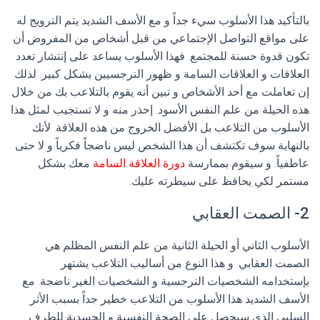
بالتأكيد هذا الأسلوب سيء جداً و مع الأسف الشديد يتم الترويج له
على مواقع التواصل الإجتماعي من قبل أشخاص من المفروض أن
تكون قدوة حسنة للمجتمع. فهذا الأسلوب يساعد على إنتشار تعدد
العلاقات و العلاقات السامة و ظهور النرجسيين بشكل كبير. لذلك
إن تعاملت مع أحد الأشخاص و تبين أنه يقوم بالتلاعب بك من خلال
هذه الحيلة من علم النفس الأسود. إحذر منه و لا تستجيب لمثل هذا
الأسلوب من التلاعب بل الأفضل الخروج من هذه العلاقة. لأنك
بالنهاية سوف تكتشف أن هذا الشخص ليس ناضجاً فكرياً و لا حتى
عاطفياً. و سيقوم بممارسة
دورة العلاقة السامة
معك بشكل
مستمر لكي يحافظ على سيطرته عليك.
2- الصمت العقابي
الأسلوب الثاني أو الحيلة الثانية من علم النفس المظلم هي
الصمت العقابي. و هذا النوع من أساليب التلاعب يشتهر
بإستخدامه الشخصيات النرجسية و الشخصيات الغير ناضجة. مع
الأسف الشديد هذا الأسلوب من التلاعب خطير جداً بسبب الأثر
السلبي الذي سيحصل على الصحة النفسية و الجسدية للطرف