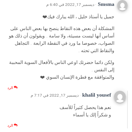
Smsma
· ديسمبر 17, 2022 في 6:40 م
جميل يا أستاذ خليل ، الله يبارك فيك❤️
المشكلة أن بعض هذه النقاط ينصح بها بعض الناس على
أساس أنها ليست مسيئة، ولا سامة .. ويقولون أن ذلك هو
الصواب، خصوصا ما ورد في النقطة الرابعة .. التجاهل
والنقاط التي تحته ..
ولكن دائما حضرتك اوعي الناس بالأفعال السوية المحببة
إلى النفس ..
والمتوافقة مع فطرة الإنسان السوي ❤️
الرد
khalil yousef
· ديسمبر 17, 2022 في 7:17 م
نعم هذا يحصل كثيراً للأسف
و شكراً إلك يا أسماء
الرد