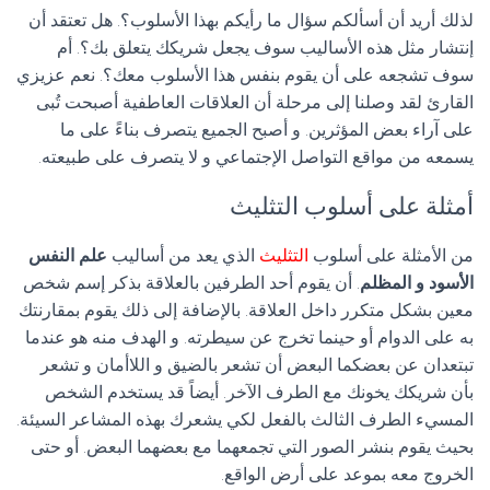
لذلك أريد أن أسألكم سؤال ما رأيكم بهذا الأسلوب؟. هل تعتقد أن
إنتشار مثل هذه الأساليب سوف يجعل شريكك يتعلق بك؟. أم
سوف تشجعه على أن يقوم بنفس هذا الأسلوب معك؟. نعم عزيزي
القارئ لقد وصلنا إلى مرحلة أن العلاقات العاطفية أصبحت تُبى
على آراء بعض المؤثرين. و أصبح الجميع يتصرف بناءً على ما
يسمعه من مواقع التواصل الإجتماعي و لا يتصرف على طبيعته.
أمثلة على أسلوب التثليث
من الأمثلة على أسلوب
التثليث
الذي يعد من أساليب
علم النفس
الأسود و المظلم
. أن يقوم أحد الطرفين بالعلاقة بذكر إسم شخص
معين بشكل متكرر داخل العلاقة. بالإضافة إلى ذلك يقوم بمقارنتك
به على الدوام أو حينما تخرج عن سيطرته. و الهدف منه هو عندما
تبتعدان عن بعضكما البعض أن تشعر بالضيق و اللاأمان و تشعر
بأن شريكك يخونك مع الطرف الآخر. أيضاً قد يستخدم الشخص
المسيء الطرف الثالث بالفعل لكي يشعرك بهذه المشاعر السيئة.
بحيث يقوم بنشر الصور التي تجمعهما مع بعضهما البعض. أو حتى
الخروج معه بموعد على أرض الواقع.