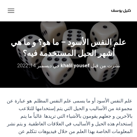
ت
ب
د
ي
ل
علم النفس الأسود – ما هو؟ و ما هي
ا
ل
أشهر الحيل المستخدمة فيه؟
ت
ن
نشرت من قبل
khalil yousef
في
ديسمبر 14, 2022
ق
ل
علم النفس الأسود أو ما يسمى علم النفس المظلم. هو عبارة عن
مجموعة من الأساليب و الحيل التي يتم إستخدامها للتلاعب
بالآخرين و جعلهم يقومون بالأشياء التي تريدها. غالباً ما يتم
إستخدام هذه الحيل و الأساليب في العلاقات العاطفية. و يتم نشر
المعلومات الخاصة بهذا العلم من خلال فيديوهات تتكلم عن