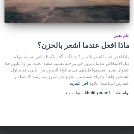
علم نفس
ماذا افعل عندما اشعر بالحزن؟
ماذا افعل عندما اشعر بالحزن؟. هذا أحد أكثر الأسئلة التي يتم طرحها من
قبل الأشخاص عندما يمرون في مرحلة نفسية صعبة. بحيث يتراود عليهم هذا
السؤال بعدما استنفذوا طاقتهم في محاولة الخروج من الحزن. قد يحاول
الشخص جاهداً لإخراج نفسه من الحزن عن طريق ممارسة الأنشطة و
التمارين الرياضية. علاوة
اقرأ المزيد
بواسطة
4 سنوات
،
khalil yousef
منذ