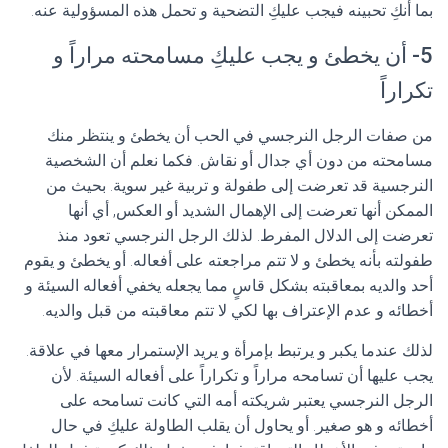
بما أنكِ تحبينه فيجب عليكِ التضحية و تحمل هذه المسؤولية عنه.
5- أن يخطئ و يجب عليكِ مسامحته مراراً و
تكراراً
من صفات الرجل النرجسي في الحب أن يخطئ و ينتظر منك
مسامحته من دون أي جدال أو نقاش. فكما نعلم أن الشخصية
النرجسية قد تعرضت إلى طفولة و تربية غير سوية. بحيث من
الممكن أنها تعرضت إلى الإهمال الشديد أو العكس, أي أنها
تعرضت إلى الدلال المفرط. لذلك الرجل النرجسي تعود منذ
طفولته بأنه يخطئ و لا تتم مراجعته على أفعاله. أو يخطئ و يقوم
أحد والديه بمعاقبته بشكل قاسٍ مما يجعله يخفي أفعاله السيئة و
أخطائه و عدم الإعتراف بها لكي لا تتم معاقبته من قبل والديه.
لذلك عندما يكبر و يرتبط بإمرأة و يريد الإستمرار معها في علاقة.
يجب عليها أن تسامحه مراراً و تكراراً على أفعاله السيئة. لأن
الرجل النرجسي يعتبر شريكته أمه التي كانت تسامحه على
أخطائه و هو صغير. أو يحاول أن يقلب الطاولة عليكِ في حال