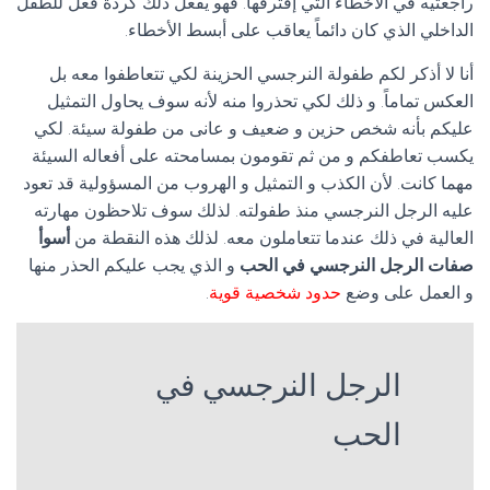
راجعتيه في الأخطاء التي إقترفها. فهو يفعل ذلك كردة فعل للطفل
الداخلي الذي كان دائماً يعاقب على أبسط الأخطاء.
أنا لا أذكر لكم طفولة النرجسي الحزينة لكي تتعاطفوا معه بل
العكس تماماً. و ذلك لكي تحذروا منه لأنه سوف يحاول التمثيل
عليكم بأنه شخص حزين و ضعيف و عانى من طفولة سيئة. لكي
يكسب تعاطفكم و من ثم تقومون بمسامحته على أفعاله السيئة
مهما كانت. لأن الكذب و التمثيل و الهروب من المسؤولية قد تعود
عليه الرجل النرجسي منذ طفولته. لذلك سوف تلاحظون مهارته
العالية في ذلك عندما تتعاملون معه. لذلك هذه النقطة من
أسوأ
صفات الرجل النرجسي في الحب
و الذي يجب عليكم الحذر منها
و العمل على وضع
حدود شخصية قوية
.
الرجل النرجسي في
الحب