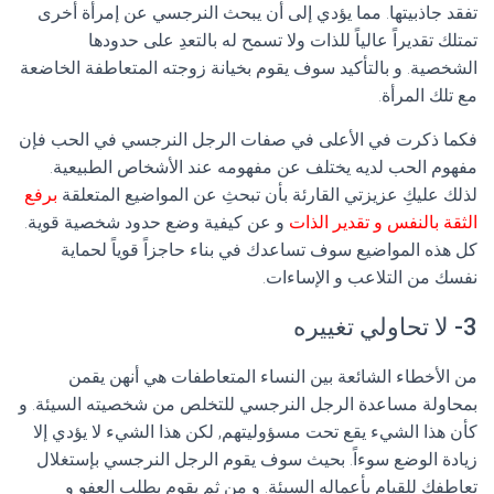
تفقد جاذبيتها. مما يؤدي إلى أن يبحث النرجسي عن إمرأة أخرى
تمتلك تقديراً عالياً للذات ولا تسمح له بالتعدِ على حدودها
الشخصية. و بالتأكيد سوف يقوم بخيانة زوجته المتعاطفة الخاضعة
مع تلك المرأة.
فكما ذكرت في الأعلى في صفات الرجل النرجسي في الحب فإن
مفهوم الحب لديه يختلف عن مفهومه عند الأشخاص الطبيعية.
لذلك عليكِ عزيزتي القارئة بأن تبحثِ عن المواضيع المتعلقة
برفع
الثقة بالنفس و تقدير الذات
و عن كيفية وضع حدود شخصية قوية.
كل هذه المواضيع سوف تساعدك في بناء حاجزاً قوياً لحماية
نفسك من التلاعب و الإساءات.
3- لا تحاولي تغييره
من الأخطاء الشائعة بين النساء المتعاطفات هي أنهن يقمن
بمحاولة مساعدة الرجل النرجسي للتخلص من شخصيته السيئة. و
كأن هذا الشيء يقع تحت مسؤوليتهم, لكن هذا الشيء لا يؤدي إلا
زيادة الوضع سوءاً. بحيث سوف يقوم الرجل النرجسي بإستغلال
تعاطفكِ للقيام بأعماله السيئة. و من ثم يقوم بطلب العفو و