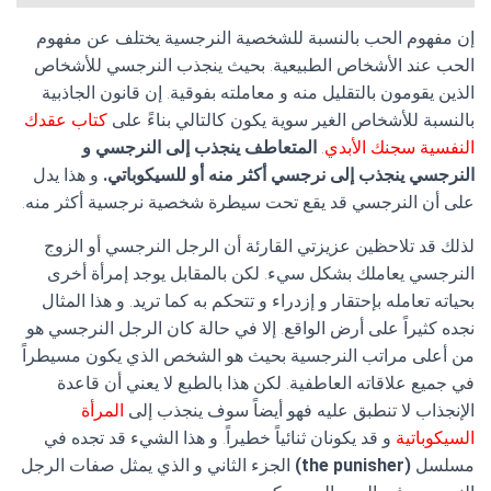
إن مفهوم الحب بالنسبة للشخصية النرجسية يختلف عن مفهوم
الحب عند الأشخاص الطبيعية. بحيث ينجذب النرجسي للأشخاص
الذين يقومون بالتقليل منه و معاملته بفوقية. إن قانون الجاذبية
بالنسبة للأشخاص الغير سوية يكون كالتالي بناءً على
كتاب عقدك
النفسية سجنك الأبدي
.
المتعاطف ينجذب إلى النرجسي و
النرجسي ينجذب إلى نرجسي أكثر منه أو للسيكوباتي.
و هذا يدل
على أن النرجسي قد يقع تحت سيطرة شخصية نرجسية أكثر منه.
لذلك قد تلاحظين عزيزتي القارئة أن الرجل النرجسي أو الزوج
النرجسي يعاملك بشكل سيء. لكن بالمقابل يوجد إمرأة أخرى
بحياته تعامله بإحتقار و إزدراء و تتحكم به كما تريد. و هذا المثال
نجده كثيراً على أرض الواقع. إلا في حالة كان الرجل النرجسي هو
من أعلى مراتب النرجسية بحيث هو الشخص الذي يكون مسيطراً
في جميع علاقاته العاطفية. لكن هذا بالطبع لا يعني أن قاعدة
الإنجذاب لا تنطبق عليه فهو أيضاً سوف ينجذب إلى
المرأة
السيكوباتية
و قد يكونان ثنائياً خطيراً. و هذا الشيء قد تجده في
مسلسل
(the punisher)
الجزء الثاني و الذي يمثل صفات الرجل