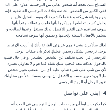
السماح منكِ بحجة أنه شخص يعاني من النرجسية. علاوة على ذلك
ففي الكثير من القصص الخاصة بعلاقات النرجسي العاطفية. فإنه
يقوم بخيانة شريكته و عندما تكشف ذلك يقوم بالتمثيل عليها و
يحاول كسب تعاطفها. و يذكرها بأنها قامت بإعطائه وعداً بأنها
سوف تساعده على التغير للأفضل. لذلك يستغل وعدها لصالحه و
يستمر بالأفعال السيئة بإتجاهها و يضمن أنها سوف تسامحه.
لذلك سأذكرك بشيء مهم عزيزتي القارئة بأنك إذا أردتِ الإرتباط
برجل نرجسي بشكل رسمي. فعليكِ تذكر بأن صفات الرجل
النرجسي في الحب تختلف عن الشخص الطبيعي. و في حال قمتِ
بالدخول بعلاقة معه فيجب عليكِ تقبله كما هو و لا تحاولي تغييره.
لأن من شَب على شيء شاب عليه, أي من الصعب تغيير شخص
ما, لا يريد تغيير نفسه. و الأفضل أن تهتمي بنفسك بدلاً من محاولتك
تغيير الرجل أو الزوج النرجسي.
4- إبقي على تواصل
كما ذكرت سابقاً أن من صفات الرجل النرجسي في الحب أنه