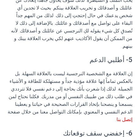
يحب التملك و السيطرة. لذلك سوف يحاول جاهداً إبعادك عن
عائلتك و أصدقائك و تخريب العلاقة بينكم. بحيث لا تجدين أي
شخص يدعمك في حال إحتجتِ إلى ذلك. لذلك من المهم جداً
البقاء على تواصل مع أصدقائك و عائلتك. بالإضافة إلى ذلك لا
تُصدقِ كل شيء يقوله لكِ النرجسي عن عائلتك و أصدقائك. لأنه
من الممكن أن يقول الأكاذيب عنهم لكي يخرب العلاقة بينك و
بينهم.
5- أطلبي الدعم
إن العلاقة مع الشخصية النرجسية ليست بالعلاقة السهلة. بل
بالعكس تماماً إنها علاقة مؤذية جداً و مستهلكة للطاقة و الأشياء
الجميلة. لذلك إذا شعرتِ بأنك بحاجة إلى دعم نفسي فلا تترددي
في طلب ذلك من طبيبك النفسي أو من مدربك. فكلنا نحتاج لمن
يسمعنا و ينصحنا بإتخاذ القرارات الصحيحة في حياتنا و يعطينا
الدعم النفسي و المعنوي. بإمكانك التواصل معنا من خلال صفحة
إتصل بنا
.
6- إخفضي سقف توقعاتك