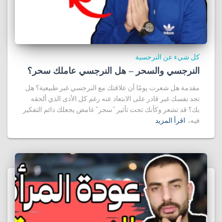
كل شيء عن النرجسية
النرجسي والسحر – هل النرجسي عاملك سحر؟
مقدمة هل شعرت يومًا أن علاقتك مع النرجسي غير طبيعية؟ هل
تجد نفسك غير قادر على الابتعاد عنه رغم كل الأذى الذي ألحقه
بك؟ قد تشعر وكأنك تحت تأثير “سحر” غامض يجعلك دائم التفكير
فيه،
اقرأ المزيد