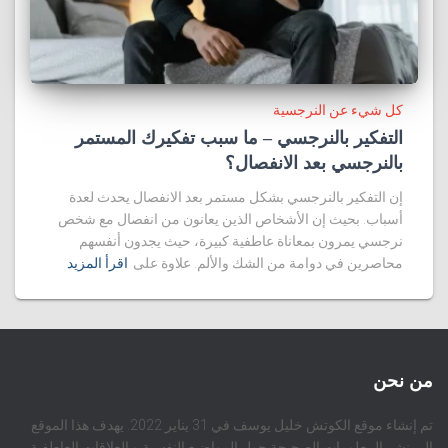
كل شيء عن النرجسية
التفكير بالنرجسي – ما سبب تفكيرك المستمر
بالنرجسي بعد الانفصال؟
إن التفكير بالنرجسي بشكل مستمر بعد الانفصال يحدث لعدة
أسباب. بحيث إن الأشخاص الذين يعانون من انفصال مع شخص
نرجسي يمرون بمعاناة عاطفية كبيرة، حيث يجدون أنفسهم
محاصرين في دوامة من الشك والألم. علاوة على
اقرأ المزيد
من نحن
تم إنشاء موقع الكوتش خليل يوسف في 31 يناير 2022. يهدف هذا الموقع
إلى نشر المعلومات الصحيحة حول المواضيع النفسية و العلاقات العاطفية