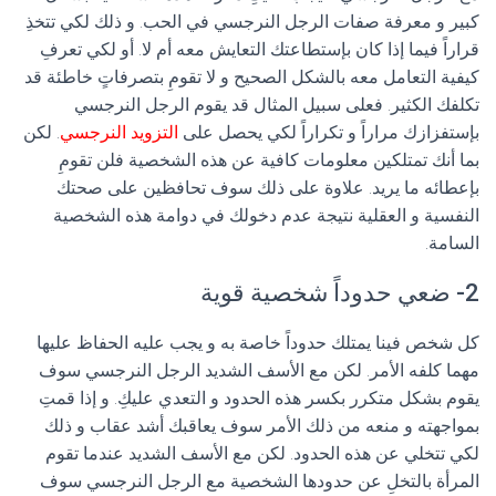
كبير و معرفة صفات الرجل النرجسي في الحب. و ذلك لكي تتخذِ
قراراً فيما إذا كان بإستطاعتك التعايش معه أم لا. أو لكي تعرفِ
كيفية التعامل معه بالشكل الصحيح و لا تقومِ بتصرفاتٍ خاطئة قد
تكلفك الكثير. فعلى سبيل المثال قد يقوم الرجل النرجسي
بإستفزازك مراراً و تكراراً لكي يحصل على
التزويد النرجسي
. لكن
بما أنك تمتلكين معلومات كافية عن هذه الشخصية فلن تقومِ
بإعطائه ما يريد. علاوة على ذلك سوف تحافظين على صحتك
النفسية و العقلية نتيجة عدم دخولك في دوامة هذه الشخصية
السامة.
2- ضعي حدوداً شخصية قوية
كل شخص فينا يمتلك حدوداً خاصة به و يجب عليه الحفاظ عليها
مهما كلفه الأمر. لكن مع الأسف الشديد الرجل النرجسي سوف
يقوم بشكل متكرر بكسر هذه الحدود و التعدي عليكِ. و إذا قمتِ
بمواجهته و منعه من ذلك الأمر سوف يعاقبك أشد عقاب و ذلك
لكي تتخلي عن هذه الحدود. لكن مع الأسف الشديد عندما تقوم
المرأة بالتخلِ عن حدودها الشخصية مع الرجل النرجسي سوف