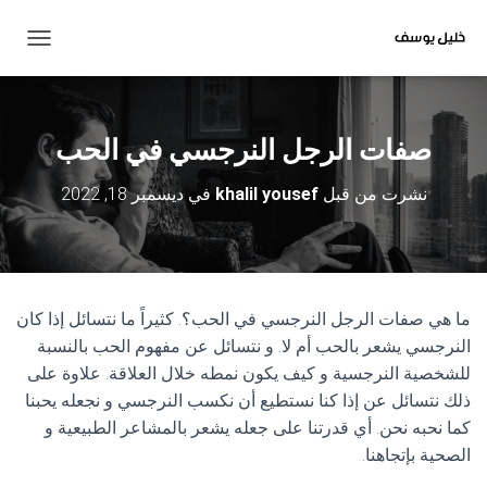
ت
ب
د
ي
ل
صفات الرجل النرجسي في الحب
ا
ل
نشرت من قبل
khalil yousef
في
ديسمبر 18, 2022
ت
ن
ق
ل
ما هي صفات الرجل النرجسي في الحب؟. كثيراً ما نتسائل إذا كان
النرجسي يشعر بالحب أم لا. و نتسائل عن مفهوم الحب بالنسبة
للشخصية النرجسية و كيف يكون نمطه خلال العلاقة. علاوة على
ذلك نتسائل عن إذا كنا نستطيع أن نكسب النرجسي و نجعله يحبنا
كما نحبه نحن. أي قدرتنا على جعله يشعر بالمشاعر الطبيعية و
الصحية بإتجاهنا.