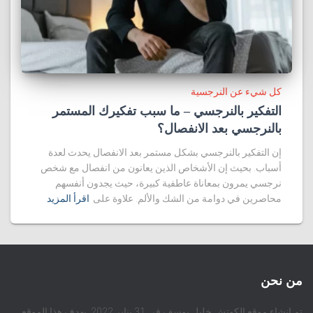
كل شيء عن النرجسية
التفكير بالنرجسي – ما سبب تفكيرك المستمر
بالنرجسي بعد الانفصال؟
إن التفكير بالنرجسي بشكل مستمر بعد الانفصال يحدث لعدة
أسباب. بحيث إن الأشخاص الذين يعانون من انفصال مع شخص
نرجسي يمرون بمعاناة عاطفية كبيرة، حيث يجدون أنفسهم
محاصرين في دوامة من الشك والألم. علاوة على
اقرأ المزيد
من نحن
تم إنشاء موقع الكوتش خليل يوسف في 31 يناير 2022. يهدف هذا الموقع