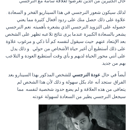
حال الكثيرين من الذين تعرضوا لعلاقة سامة مع النرجسي.
لذلك سيكون شعور النرجسي في هذا السيناريو الفخر و السعادة .
علاوة على ذلك حصل منك على ردود أفعال كثيرة مما يعني
حصوله على التزويد النرجسي الذي يشعره بأهميته. نعم النرجسي
يشعر بالسعادة الكبيرة عندما يرى نتائج تلاعبه تظهر على الشخص
بعد الإبتعاد عنهم. حيث سيقول لنفسه كم أنا ذكي و مرغوب علاوة
على ذلك أستطيع أن أغير حياة الأشخاص من حولي . و ذلك يدل
على أنني محور الحياة لديهم و بأي وقت أستطيع العودة و التلاعب
بهم من جديد.
أيضاً في حال
عودة النرجسي
للشخص المذكور بهذا السينارو بعد
الفراق. ستجد أنه عاد بكل سهولة و ذلك لأن هذا الشخص لم
يتعافى من هذه العلاقة و لم يضع حدود شخصية لنفسه. مما
سيجعل النرجسي يطير من السعادة لسهولة عودته .