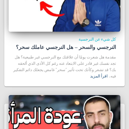
كل شيء عن النرجسية
النرجسي والسحر – هل النرجسي عاملك سحر؟
مقدمة هل شعرت يومًا أن علاقتك مع النرجسي غير طبيعية؟ هل
تجد نفسك غير قادر على الابتعاد عنه رغم كل الأذى الذي ألحقه
بك؟ قد تشعر وكأنك تحت تأثير “سحر” غامض يجعلك دائم التفكير
فيه،
اقرأ المزيد