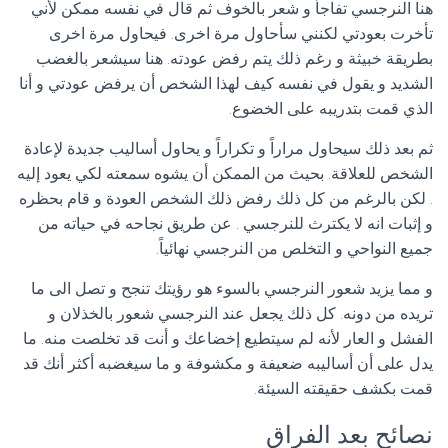
هنا النرجسي تفاجأ و شعر بالخوف ثم قال في نفسه ممكن لأني
تأخرت بعودتي لكنني سأحاول مرة اخرى. فيحاول مرة اخرى
بطريقة خبيثة و رغم ذلك يتم رفض عودته. هنا سيشعر بالغضب
الشديد و يقول في نفسه كيف لهذا الشخص أن يرفض عودتي و أنا
الذي قمت بتدريبه على الخضوع.
ثم بعد ذلك سيحاول مراراً و تكراراً و يحاول أساليب جديدة لإعادة
الشخص للعلاقة. بحيث من الممكن أن يشوه سمعته لكي يعود إليه
. لكن بالرغم من كل ذلك رفض ذلك الشخص العودة و قام بحظره
و إثبات انه لا يكترث للنرجسي . عن طريق نجاحه في حياته من
جميع النواحي و التخلص من النرجسي نهائياً.
و مما يزيد شعور النرجسي بالسوء هو رؤيتك تنجح و تصل الى ما
تريده من دونه. كل ذلك يجعل عند النرجسي شعور بالخذلان و
الفشل و العار لأنه لم سيتطيع إخضاعك و أنت قد تخلصت منه. ما
يدل على أن أساليبه ضعيفة و مكشوفة و ما سيغضبه أكثر أنك قد
قمت بكشف حقيقته السيئة.
نصائح بعد الفراق