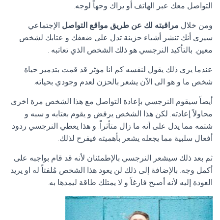
التواصل معك عبر الهاتف أو يراك وجهاً لوجه.
ومن خلال
مراقبته لك عن طريق مواقع التواصل
الإجتماعي
سيرى أنك تنشر أشياء حزينة تدل على ضعفك و عتابك لشخص
معين. بالتأكيد النرجسي هو ذلك الشخص الذي تعاتبه .
عندما يرى ذلك يقول لنفسه كم انا مؤثر قد قمت بتدمير حياة
شخص ما و هو الى الآن يشعر بالحزن لعدم وجودي بحياته.
أيضاً سيقوم النرجسي بإعادة التواصل مع هذا الشخص مرة اخرى
محاولاً إعادته. لكن هذا الشخص يرفض و يقوم بعتابه و سبه و
شتمه مما يدل على أنه ما زال متأثراً. و هذا يعطي النرجسي ردود
أفعال سلبية مما يجعله يشعر بأهميته فيفرح لذلك.
ثم بعد ذلك سيشعر النرجسي بالإطمئنان لأنه قد قام بواجبه على
أكمل وجه. بالإضافة إلى ذلك لن يعود هذا الشخص مُلفتاً له او يريد
العودة إليه لأنه أصبح فارغاً و لا يمتلك طاقة ليمدها به.