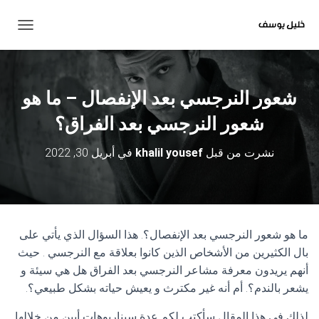
ت
ب
د
ي
ل
شعور النرجسي بعد الإنفصال – ما هو
ا
ل
شعور النرجسي بعد الفراق؟
ت
ن
نشرت من قبل
khalil yousef
في
أبريل 30, 2022
ق
ل
ما هو شعور النرجسي بعد الإنفصال؟. هذا السؤال الذي يأتي على
بال الكثيرين من الأشخاص الذين كانوا بعلاقة مع النرجسي . حيث
أنهم يريدون معرفة مشاعر النرجسي بعد الفراق هل هي سيئة و
يشعر بالندم؟. أم أنه غير مكترث و يعيش حياته بشكل طبيعي؟.
لذلك في هذا المقال سأكتب لكم عدة سيناريوهات أبين من خلالها