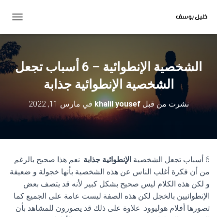
ت
ب
د
ي
ل
الشخصية الإنطوائية – 6 أسباب تجعل
ا
ل
الشخصية الإنطوائية جذابة
ت
ن
نشرت من قبل
khalil yousef
في
مارس 11, 2022
ق
ل
6 أسباب تجعل الشخصية
الإنطوائية جذابة
. نعم هذا صحيح بالرغم
من أن فكرة أغلب الناس عن هذه الشخصية بأنها خجولة و ضعيفة.
و لكن هذه الكلام ليس صحيح بشكل كبير لأنه قد يتصف بعض
الإنطوائيين بالخجل لكن هذه الصفة ليست عامة على الجميع كما
تصورها أفلام هوليوود. علاوة على ذلك قد يصورون للمشاهد بأن