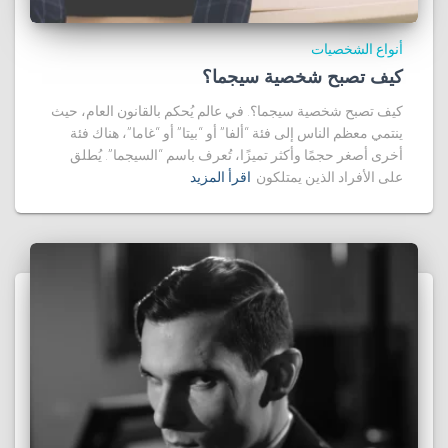
أنواع الشخصيات
كيف تصبح شخصية سيجما؟
كيف تصبح شخصية سيجما؟. في عالم يُحكم بالقانون العام، حيث
ينتمي معظم الناس إلى فئة “ألفا” أو “بيتا” أو “غاما”، هناك فئة
أخرى أصغر حجمًا وأكثر تميزًا، تُعرف باسم “السيجما”. يُطلق
على الأفراد الذين يمتلكون
اقرأ المزيد