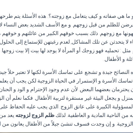
و ما هي صفاته و كيف يتعامل مع زوجته؟. هذه الأسئلة يتم طرح
تعرضن للظلم من قبل زوجهم. و مع الأسف الشديد بعض النساء ل
جهونها مع زوجهم. ذلك بسبب خوفهم الكبير من عائلتهم و خوفهم 
ء لا يتحدثن عن تلك المشاكل, لعدم رغبتهن للإستماع إلى الحلول
. مثل : تحمليه فهو زوجك أو المرأة لا يوجد لها بيت إلا بيت زوجها.
ئلة و الأطفال.
لنصائح جيدة و تشجع على تماسك الأسرة لكنها لا تعتبر حلاً جيدا
 تماسك الأسرة و الإستمرار في الحياة الزوجية لكن يجب أن يع
حترمان بعضهما البعض. لأن عدم وجود الإحترام و الود و الحنا
زل و يجعل البيئة غير مستقرة لتربية الأطفال. فكما نعلم أن الز
لمسؤولية الكبيرة على عاتق الزوج. الذي يجب عليه الحفاظ على 
 من الناحية المادية و العاطفية. لذلك
ظلم الزوج لزوجته
يعد من 
 الزوجية. و إن وجدت فسوف تنشئ جيلاً من الأطفال يعانون من الع