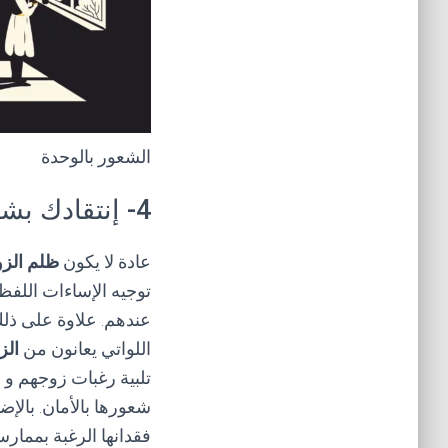
الشعور بالوحدة
4- إنتقادك بشكل مستمر
عادة لا يكون
ظلم الزو
توجيه الإساءات اللفظ
عندهم. علاوة على ذلك
اللواتي يعانون من
الز
تلبية رغبات زوجهم و أ
شعورها بالأمان. بالإ
فقدانها الرغبة بممارسة