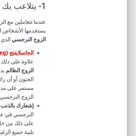
1- يتلاعب بك
عندما تتعاملين مع الز
يستخدمها الأشخاص الس
الزوج النرجسي
الذي ي
الجاسلايتنج (Gaslighting):
علاوة على ذلك ق
الزوج الظالم
بدم
الجنون أو أن را
مستمر على مدار 
الزوج النرجسي.
إشعارك بالذنب و
النرجسي في علاق
على ذلك من خلا
تلبية جميع الرغب