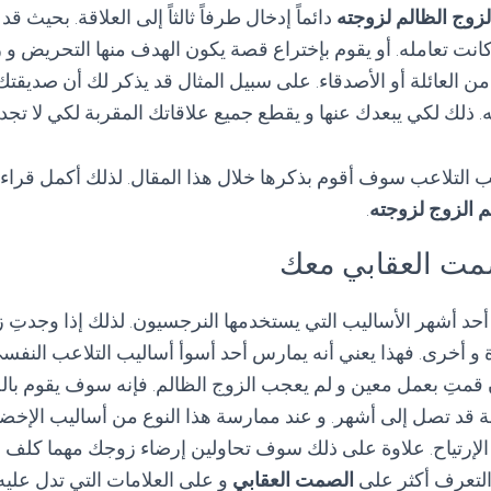
زوج الظالم لزوجته
دائماً إدخال طرفاً ثالثاً إلى العلاقة. بحيث ق
انت تعامله. أو يقوم بإختراع قصة يكون الهدف منها التحريض و زي
 العائلة أو الأصدقاء. على سبيل المثال قد يذكر لك أن صديقتك
 ذلك لكي يبعدك عنها و يقطع جميع علاقاتك المقربة لكي لا تجد
ب التلاعب سوف أقوم بذكرها خلال هذا المقال. لذلك أكمل قراء
 الزوج لزوجته
.
أحد أشهر الأساليب التي يستخدمها النرجسيون. لذلك إذا وجدتِ 
 أخرى. فهذا يعني أنه يمارس أحد أسوأ أساليب التلاعب النفسي
 قمتِ بعمل معين و لم يعجب الزوج الظالم. فإنه سوف يقوم با
ة قد تصل إلى أشهر. و عند ممارسة هذا النوع من أساليب الإ
م الإرتياح. علاوة على ذلك سوف تحاولين إرضاء زوجك مهما كلف
 التعرف أكثر على
الصمت العقابي
و على العلامات التي تدل علي