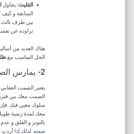
التثليث:
يحاول
ال
السابقة و كيف ك
بين طرف ثالث من
تراوده عن نفسه.
هناك العديد من أسالي
الحل المناسب مع
ظلم
2- يمارس الصمت العقابي معك
يعتبر الصمت العقابي 
الصمت معك بين فترة و
سلوك معين فيكِ. فإن
معك لمدة زمنية طويل
بالتوتر و القلق و عد
صمته. لذلك إذا أردتِ