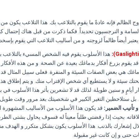
وج الظالم فإنه عادةً ما يقوم بالتلاعب بك. هذا التلاعب يكون م
امة و النرجسيون تحديداً. فكما ذكرت من قبل هناك إحتمال كبير
عتبر أيضاً ظالماً لزوجته. و من أساليب التلاعب التي يقوم بإسخد
هذا الأسلوب يقوم فيه الشخص المسيء بالتلاعب ب
د يقوم بزرع أفكار بدماغك بعيدة عن الصحة. و من هذه الأفكار 
اغك هي بعض الصفات السيئة و المنفرة. فعلى سبيل المثال قد
ئحتك سيئة و لا يستطيع أي شخص الإقتراب منك. و يتم إطلاق ه
أيامٍ و سنين طويلة. لذلك قد لا تشعرين بأثر هذا الأسلوب في ب
 بل ستلاحظين التغير الكبير في شخصيتك بعد مرور وقت طويل م
 تأنيب الضمير:
قد يكون هذا الأسلوب من الأساليب المشهورة ا
اته. بحيث إذا رفضتي طلباً معيناً له فسوف يحاول بشتى الطر
ل إشعارك بالذنب. هذا الأسلوب يكون بشكل متكرر و الهدف من
ات حتى و إن كانت غير مقبولة.