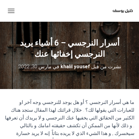
ت
ب
د
ي
ل
أسرار النرجسي – 6 أشياء يريد
ا
ل
النرجسي إخفائها عنك
ت
ن
نشرت من قبل
khalil yousef
في
مارس 30, 2022
ق
ل
ما هي أسرار النرجسي ؟ أو هل يوجد للنرجسي وجه آخر او
للعبارات التي يقولها لك؟ . خلال قرائتك لهذا المقال ستجد هناك
الكثير من الحقائق التي يخفيها عنك النرجسي و لا يريدك أن تعرفها
. و ذلك لأنها من الممكن أن تكشف حقيقته امامك و بالتالي
سيخسرك , و هذا الشيء الذي لا يريده بتاتاً. إنه لا يريد خسارة