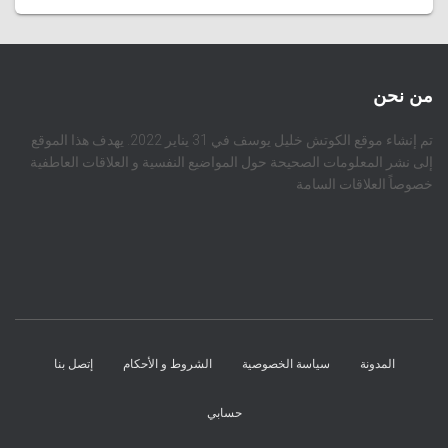
من نحن
تم إنشاء موقع الكوتش خليل يوسف في 31 يناير 2022. يهدف هذا الموقع
إلى نشر المعلومات الصحيحة حول المواضيع النفسية و العلاقات العاطفية
خصوصاً العلاقات السامة
المدونة
سياسة الخصوصية
الشروط و الأحكام
إتصل بنا
حسابي