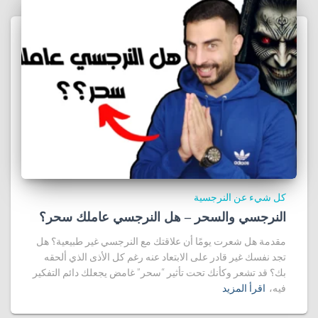
كل شيء عن النرجسية
النرجسي والسحر – هل النرجسي عاملك سحر؟
مقدمة هل شعرت يومًا أن علاقتك مع النرجسي غير طبيعية؟ هل
تجد نفسك غير قادر على الابتعاد عنه رغم كل الأذى الذي ألحقه
بك؟ قد تشعر وكأنك تحت تأثير “سحر” غامض يجعلك دائم التفكير
فيه،
اقرأ المزيد