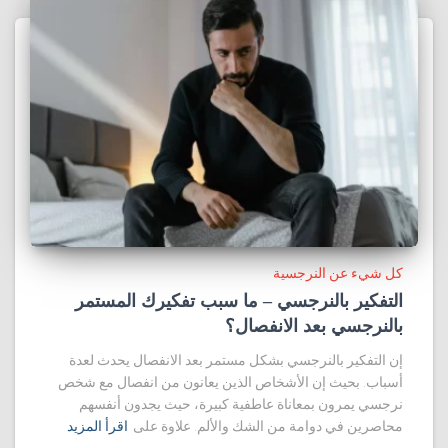
كل شيء عن النرجسية
التفكير بالنرجسي – ما سبب تفكيرك المستمر
بالنرجسي بعد الانفصال؟
إن التفكير بالنرجسي بشكل مستمر بعد الانفصال يحدث لعدة
أسباب. بحيث إن الأشخاص الذين يعانون من انفصال مع شخص
نرجسي يمرون بمعاناة عاطفية كبيرة، حيث يجدون أنفسهم
محاصرين في دوامة من الشك والألم. علاوة على
اقرأ المزيد