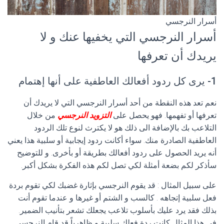
أسرار النرجسي
أسرار النرجسي التي يخفيها عنك و لا
يريدك أن تعرفها
1- يرى كل ردود أفعالك العاطفية على أنها إهتمام
نعم تعد هذه النقطة من أحد أسرار النرجسي التي لا يريدك أن
تعرفها أو تفهمها. فهو يحصل على
التزويد النرجسي
من خلال
التلاعب بك بالإضافة الى ذلك هو لا يكترث لنوع تلك الردود
العاطفية الصادرة منك. سواء أكانت ردود إيجابية أو سلبية هذا يعني
أنه يريد الحصول على ردود أفعالك بطريقة أو بأخرى. و للتوضيح
سأذكر لكم بضعة أمثلة لكي تصل لكم هذه الفكرة بشكل أكبر.
على سبيل المثال : قد يقوم النرجسي بإثارة غضبك لكي تقوم بردة
فعل سلبية إتجاهه . كالسب و الشتم أو غيرها و عندما تقوم أنت
بذلك فقد يرد عليك بأسلوب تلاعب يجعلك تشعر بتأنيب الضمير.
في هذا المثال كانت ردة فعلك سلبية و ظاهرياً قد قام النرجسي