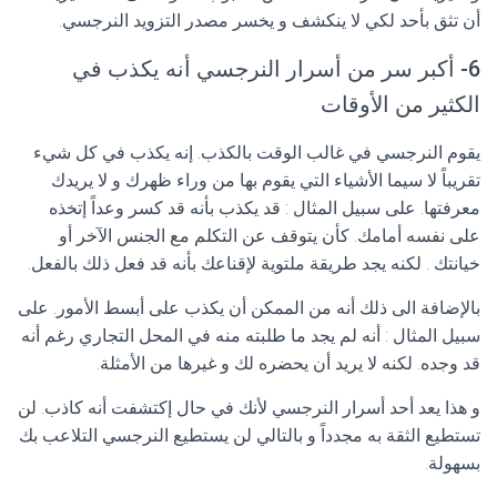
أن تثق بأحد لكي لا ينكشف و يخسر مصدر التزويد النرجسي.
6- أكبر سر من أسرار النرجسي أنه يكذب في
الكثير من الأوقات
يقوم النرجسي في غالب الوقت بالكذب. إنه يكذب في كل شيء
تقريباً لا سيما الأشياء التي يقوم بها من وراء ظهرك و لا يريدك
معرفتها. على سبيل المثال : قد يكذب بأنه قد كسر وعداً إتخذه
على نفسه أمامك. كأن يتوقف عن التكلم مع الجنس الآخر أو
خيانتك . لكنه يجد طريقة ملتوية لإقناعك بأنه قد فعل ذلك بالفعل.
بالإضافة الى ذلك أنه من الممكن أن يكذب على أبسط الأمور. على
سبيل المثال : أنه لم يجد ما طلبته منه في المحل التجاري رغم أنه
قد وجده. لكنه لا يريد أن يحضره لك و غيرها من الأمثلة.
و هذا يعد أحد أسرار النرجسي لأنك في حال إكتشفت أنه كاذب. لن
تستطيع الثقة به مجدداً و بالتالي لن يستطيع النرجسي التلاعب بك
بسهولة.