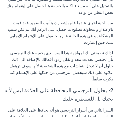
بالتمثيل على أنه مستاء لكنه بالحقيقة هنا حصل على إهتمام منك
بغض النظر عن نوعه.
من ناحية أخرى عندما قام بإشعارك بتأنيب الضمير فقد قمت
بالإعتذار و محاولة تصليح ما حصل. على الرغم أنك لم تكن سبب
المشكلة , و في هذه الحالة قام بالحصول على الإهتمام الإيجابي
منك حين إعتذرت.
لذلك نصيحتي لك لمواجهة هذا السر الذي يخفيه عنك النرجسي .
بأن تختصر الحديث معه و تقلل ردود أفعالك بالإضافة الى ذلك
حاول أن لا تدخل بنقاشات مع هذه الشخصية لأنها سوف ترهقك.
علاوة على ذلك سيحصل النرجسي من خلالها على الإهتمام كما
ذكرت سابقاً.
2- يحاول النرجسي المحافظة على العلاقة ليس لأنه
يحبك بل للسيطرة عليك
السر الثاني من أسرار النرجسي هو أنه يحافظ على العلاقة على
الرغم من إشعارك بأنك غير كافي و غير مناسب .ليس لأنه يحبك