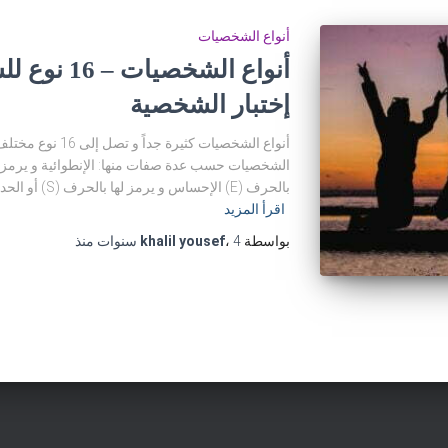
أنواع الشخصيات
أنواع الشخص
إختبار الشخصية
أنواع الشخصيات كثير
بالحرف (E) الإحساس و يرمز لها بالحرف (S) أو الحدس و يرمز له بالحرف (N) التفكير و يرمز له
اقرأ المزيد
بواسطة
4 سنوات
،
khalil yousef
منذ