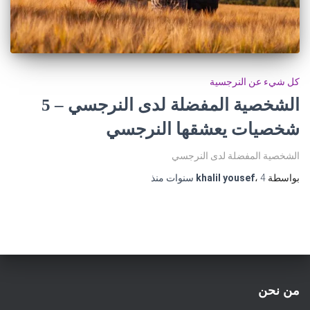
كل شيء عن النرجسية
الشخصية المفضلة لدى النرجسي – 5
شخصيات يعشقها النرجسي
الشخصية المفضلة لدى النرجسي
بواسطة
4 سنوات
،
khalil yousef
منذ
من نحن