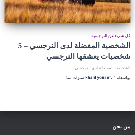
كل شيء عن النرجسية
الشخصية المفضلة لدى النرجسي – 5
شخصيات يعشقها النرجسي
الشخصية المفضلة لدى النرجسي
بواسطة
4 سنوات
،
khalil yousef
منذ
من نحن