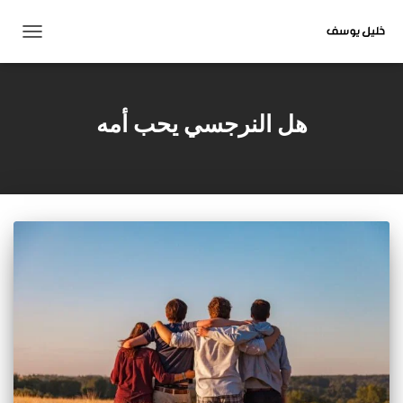
تبديل
التنقل
هل النرجسي يحب أمه