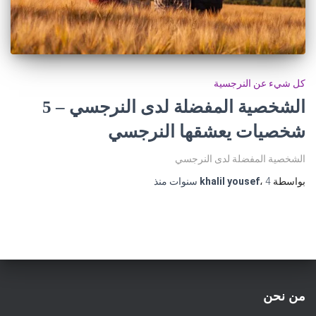
كل شيء عن النرجسية
الشخصية المفضلة لدى النرجسي – 5
شخصيات يعشقها النرجسي
الشخصية المفضلة لدى النرجسي
بواسطة
4 سنوات
،
khalil yousef
منذ
من نحن