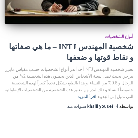
أنواع الشخصيات
شخصية المهندس INTJ – ما هي صفاتها
و نقاط قوتها و ضعفها
تعتبر شخصية المهندس INTJ أحد أندر أنواع الشخصيات حسب مقياس مايرز
بيرجز. بحيث تصل نسبة الأشخاص الذين يحملون هذه الشخصية 2% من
الرجال و 0.8% من النساء. و هذا بالطبع يشكل تحدياً كبيراً لهذه الشخصية
خصوصاً النساء و ذلك لندرتهم. تعتبر هذه الشخصية من الشخصيات الإنطوائية
التي تميل إلى الهدوء
اقرأ المزيد
بواسطة
4 سنوات
،
khalil yousef
منذ