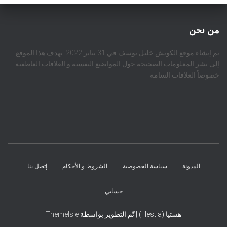
من نحن
تم إنشاء موقع الكوتش خليل يوسف في 31 يناير 2022. يهدف هذا الموقع
إلى نشر المعلومات الصحيحة حول المواضيع النفسية و العلاقات العاطفية
خصوصاً العلاقات السامة
المدونة
سياسة الخصوصية
الشروط و الأحكام
إتصل بنا
حسابي
هستيا (Hestia) | تّم التطوير بواسطة
ThemeIsle