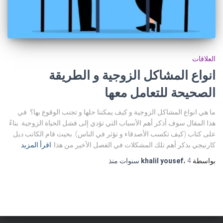
العلاقات
انواع المشاكل الزوجية و الطريقة
الصحيحة للتعامل معها
ما هي انواع المشاكل الزوجية و كيف يمكننا حلها و تجنب الوقوع بها؟. في
هذا المقال سوف أذكر أهم الأسباب التي تؤدي إلى فشل الحياة الزوجية. بناءً
على كتاب (كيف تكسب الأصدقاء و تؤثر في الناس). بحيث قام الكاتب ديل
كارنيجي بذكر أهم تلك المشكلات في الفصل الأخير من هذا
اقرأ المزيد
بواسطة
4 سنوات
،
khalil yousef
منذ