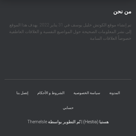
من نحن
تم إنشاء موقع الكوتش خليل يوسف في 31 يناير 2022. يهدف هذا الموقع
إلى نشر المعلومات الصحيحة حول المواضيع النفسية و العلاقات العاطفية
خصوصاً العلاقات السامة
المدونة
سياسة الخصوصية
الشروط و الأحكام
إتصل بنا
حسابي
هستيا (Hestia) | تّم التطوير بواسطة
ThemeIsle