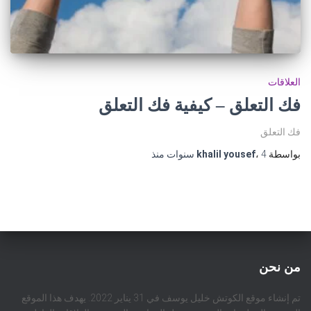
العلاقات
فك التعلق – كيفية فك التعلق
فك التعلق
بواسطة
4 سنوات
،
khalil yousef
منذ
من نحن
تم إنشاء موقع الكوتش خليل يوسف في 31 يناير 2022. يهدف هذا الموقع