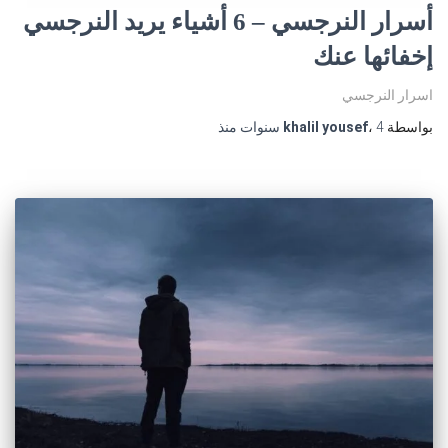
أسرار النرجسي – 6 أشياء يريد النرجسي
إخفائها عنك
اسرار النرجسي
بواسطة
4 سنوات
،
khalil yousef
منذ