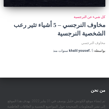
كل شيء عن النرجسية
مخاوف النرجسي – 5 أشياء تثير رعب
الشخصية النرجسية
مخاوف النرجسي
بواسطة
5 سنوات
،
khalil yousef
منذ
من نحن
تم إنشاء موقع الكوتش خليل يوسف في 31 يناير 2022. يهدف هذا الموقع
إلى نشر المعلومات الصحيحة حول المواضيع النفسية و العلاقات العاطفية