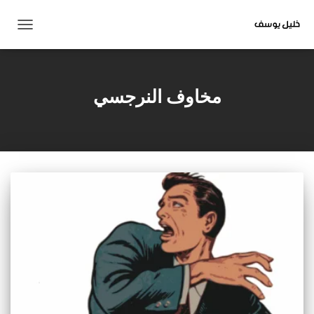
تبديل
التنقل
مخاوف النرجسي