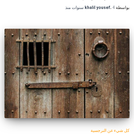
بواسطة
4 سنوات
،
khalil yousef
منذ
كل شيء عن النرجسية