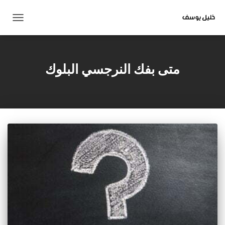
تبديل
التنقل
متى بفك النرجسي البلوك