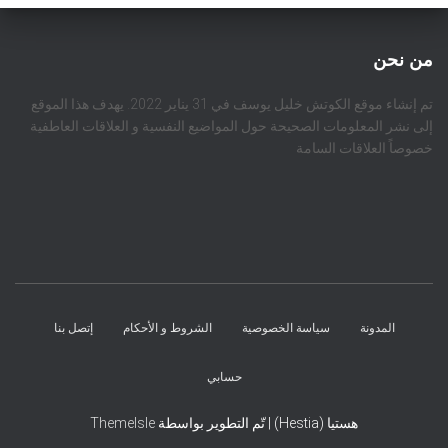
من نحن
تم إنشاء موقع الكوتش خليل يوسف في 31 يناير 2022. يهدف هذا الموقع
إلى نشر المعلومات الصحيحة حول المواضيع النفسية و العلاقات العاطفية
خصوصاً العلاقات السامة
المدونة
سياسة الخصوصية
الشروط و الأحكام
إتصل بنا
حسابي
هستيا (Hestia) | تّم التطوير بواسطة
ThemeIsle