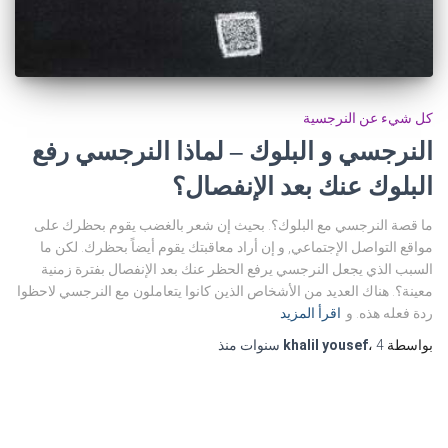
كل شيء عن النرجسية
النرجسي و البلوك – لماذا النرجسي رفع
البلوك عنك بعد الإنفصال؟
ما قصة النرجسي مع البلوك؟. بحيث إن شعر بالغضب يقوم بحظرك على
مواقع التواصل الإجتماعي, و إن أراد معاقبتك يقوم أيضاً بحظرك. لكن ما
السبب الذي يجعل النرجسي يرفع الحظر عنك بعد الإنفصال بفترة زمنية
معينة؟. هناك العديد من الأشخاص الذين كانوا يتعاملون مع النرجسي لاحظوا
ردة فعله هذه. و
اقرأ المزيد
بواسطة
4 سنوات
،
khalil yousef
منذ