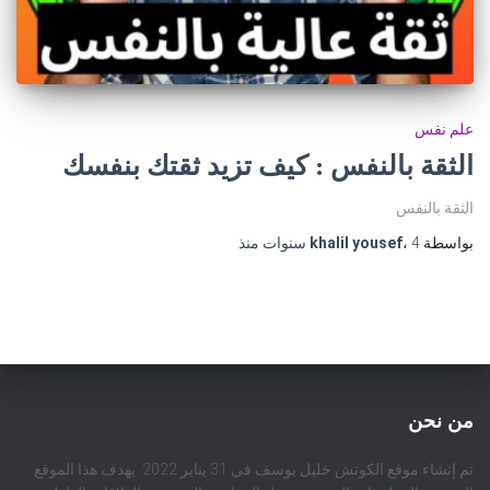
علم نفس
الثقة بالنفس : كيف تزيد ثقتك بنفسك
الثقة بالنفس
بواسطة
4 سنوات
،
khalil yousef
منذ
من نحن
تم إنشاء موقع الكوتش خليل يوسف في 31 يناير 2022. يهدف هذا الموقع