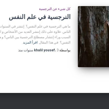
كل شيء عن النرجسية
النرجسية في علم النفس
ما هي النرجسية في علم النفس؟. إنتشر في السنوات
الناس. علاوة على ذلك إنتشر العديد من الأشخاص و ال
السبب وراء إنتشار مصطلح النرجسية بين الناس؟ و هل
النفس؟. في هذا المقال
اقرأ المزيد
بواسطة
3 سنوات
،
khalil yousef
منذ