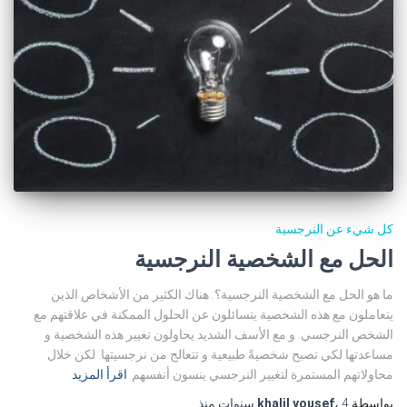
كل شيء عن النرجسية
الحل مع الشخصية النرجسية
ما هو الحل مع الشخصية النرجسية؟. هناك الكثير من الأشخاص الذين
يتعاملون مع هذه الشخصية يتسائلون عن الحلول الممكنة في علاقتهم مع
الشخص النرجسي. و مع الأسف الشديد يحاولون تغيير هذه الشخصية و
مساعدتها لكي تصبح شخصيةً طبيعية و تتعالج من نرجسيتها. لكن خلال
محاولاتهم المستمرة لتغيير النرجسي ينسون أنفسهم
اقرأ المزيد
بواسطة
4 سنوات
،
khalil yousef
منذ