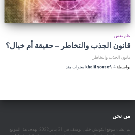
علم نفس
قانون الجذب والتخاطر – حقيقة أم خيال؟
قانون الجذب والتخاطر
بواسطة
4 سنوات
،
khalil yousef
منذ
من نحن
تم إنشاء موقع الكوتش خليل يوسف في 31 يناير 2022. يهدف هذا الموقع