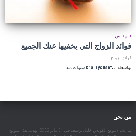
علم نفس
فوائد الزواج التي يخفيها عنك الجميع
فوائد الزواج
بواسطة
3 سنوات
،
khalil yousef
منذ
من نحن
تم إنشاء موقع الكوتش خليل يوسف في 31 يناير 2022. يهدف هذا الموقع