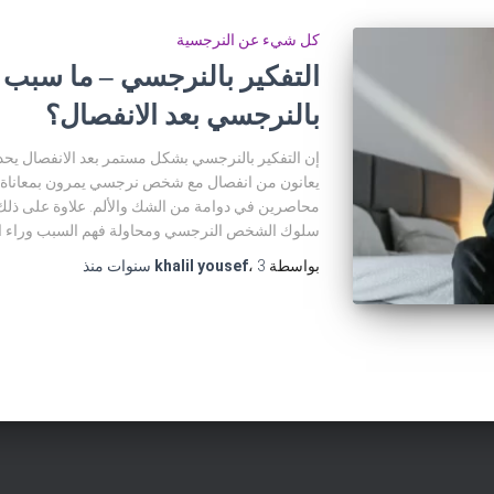
كل شيء عن النرجسية
التفكير بالنرجسي – ما سبب 
بالنرجسي بعد الانفصال؟
إن التفكير بالنرجسي بشكل مستمر بعد الانفصال يح
يعانون من انفصال مع شخص نرجسي يمرون بمعاناة ع
محاصرين في دوامة من الشك والألم. علاوة على ذل
سلوك الشخص النرجسي ومحاولة فهم السبب وراء انته
بواسطة
3 سنوات
،
khalil yousef
منذ