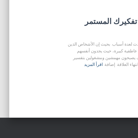
تفكيرك المستمر
دث لعدة أسباب. بحيث إن الأشخاص الذين
اطفية كبيرة، حيث يجدون أنفسهم
ك يصبحون مهمشين ومشغولين بتفسير
اء العلاقة. إضافة
اقرأ المزيد