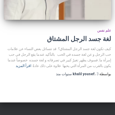
علم نفس
لغة جسد الرجل المشتاق
كيف تكون لغة جسد الرجل المشتاق؟. قد تتسائل بعض النساء عن علامات
حب الرجل و عن لغة جسده في الحب . بالتأكيد عندما يقع الرجل في حب
إمرأة ما, فسوف يظهر تغيرٌ كبير في تصرفاته و لغة جسده. خصوصاً عندما
يكون بالقرب من المرأة التي يحبها. علاوة على ذلك عادةً
اقرأ المزيد
بواسطة
3 سنوات
،
khalil yousef
منذ