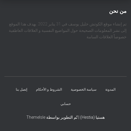
من نحن
تم إنشاء موقع الكوتش خليل يوسف في 31 يناير 2022. يهدف هذا الموقع
إلى نشر المعلومات الصحيحة حول المواضيع النفسية و العلاقات العاطفية
خصوصاً العلاقات السامة
المدونة
سياسة الخصوصية
الشروط و الأحكام
إتصل بنا
حسابي
هستيا (Hestia) | تّم التطوير بواسطة
ThemeIsle