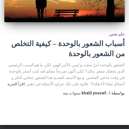
علم نفس
أسباب الشعور بالوحدة – كيفية التخلص
من الشعور بالوحدة
الشعور بالوحدة أمرٌ صعب و ليس بالأمر الهين, لكن ما هو السبب الرئيسي
الذي يجعلك تشعر بذلك؟. لكي أكون صريحاً معكم لقد كنت أشعر بالوحدة
في وقت ما في الماضي. و مع الأسف الشديد هذا الشعور جعلني أفكر و
أتسائل لماذا أنا هكذا؟. علاوة على ذلك تتراود الأسئلة في ذهني
اقرأ المزيد
بواسطة
4 سنوات
،
khalil yousef
منذ