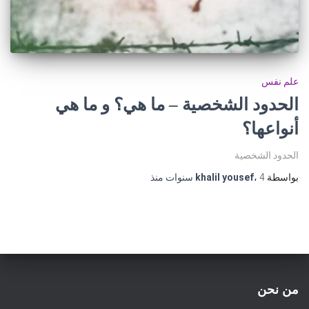
علم نفس
الحدود الشخصية – ما هي؟ و ما هي
أنواعها؟
الحدود الشخصية
بواسطة
4 سنوات
،
khalil yousef
منذ
من نحن