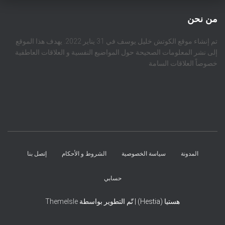
من نحن
تم إنشاء موقع الكوتش خليل يوسف في 31 يناير 2022. يهدف هذا الموقع
إلى نشر المعلومات الصحيحة حول المواضيع النفسية و العلاقات العاطفية
خصوصاً العلاقات السامة
المدونة
سياسة الخصوصية
الشروط و الأحكام
إتصل بنا
حسابي
هستيا (Hestia) | تّم التطوير بواسطة
ThemeIsle