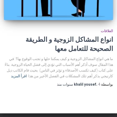
العلاقات
انواع المشاكل الزوجية و الطريقة
الصحيحة للتعامل معها
ما هي انواع المشاكل الزوجية و كيف يمكننا حلها و تجنب الوقوع بها؟. في
هذا المقال سوف أذكر أهم الأسباب التي تؤدي إلى فشل الحياة الزوجية. بناءً
على كتاب (كيف تكسب الأصدقاء و تؤثر في الناس). بحيث قام الكاتب ديل
كارنيجي بذكر أهم تلك المشكلات في الفصل الأخير من هذا
اقرأ المزيد
بواسطة
4 سنوات
،
khalil yousef
منذ