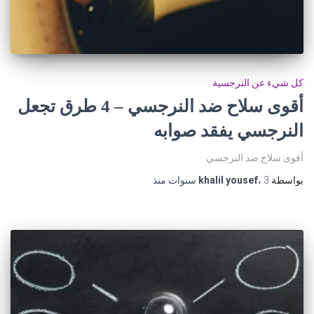
كل شيء عن النرجسية
أقوى سلاح ضد النرجسي – 4 طرق تجعل
النرجسي يفقد صوابه
أقوى سلاح ضد النرجسي
بواسطة
3 سنوات
،
khalil yousef
منذ