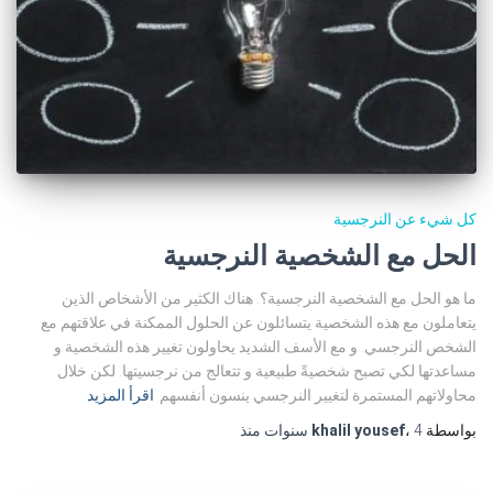
كل شيء عن النرجسية
الحل مع الشخصية النرجسية
ما هو الحل مع الشخصية النرجسية؟. هناك الكثير من الأشخاص الذين
يتعاملون مع هذه الشخصية يتسائلون عن الحلول الممكنة في علاقتهم مع
الشخص النرجسي. و مع الأسف الشديد يحاولون تغيير هذه الشخصية و
مساعدتها لكي تصبح شخصيةً طبيعية و تتعالج من نرجسيتها. لكن خلال
محاولاتهم المستمرة لتغيير النرجسي ينسون أنفسهم
اقرأ المزيد
بواسطة
4 سنوات
،
khalil yousef
منذ