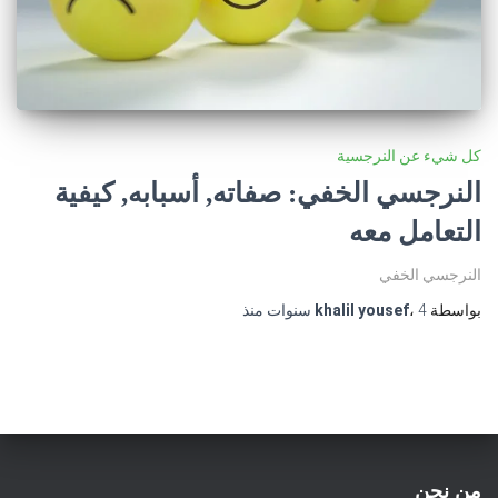
كل شيء عن النرجسية
النرجسي الخفي: صفاته, أسبابه, كيفية
التعامل معه
النرجسي الخفي
بواسطة
4 سنوات
،
khalil yousef
منذ
من نحن