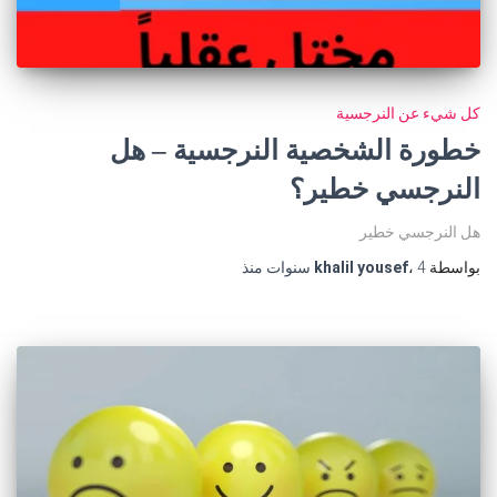
كل شيء عن النرجسية
خطورة الشخصية النرجسية – هل
النرجسي خطير؟
هل النرجسي خطير
بواسطة
4 سنوات
،
khalil yousef
منذ