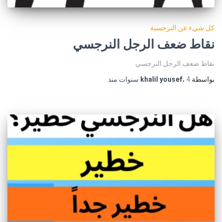
كل شيء عن النرجسية
نقاط ضعف الرجل النرجسي
نقاط ضعف الرجل النرجسي
بواسطة
4 سنوات
،
khalil yousef
منذ