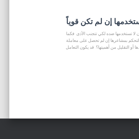
خدمها إن لم تكن قوياً
 لا تستخدمها ضده لكي تتجنب الأذى. فكما
التحكم بمشاعرها إن لم تحصل على معاملة
أو التقليل من أهميتها؟. قد يكون التعامل