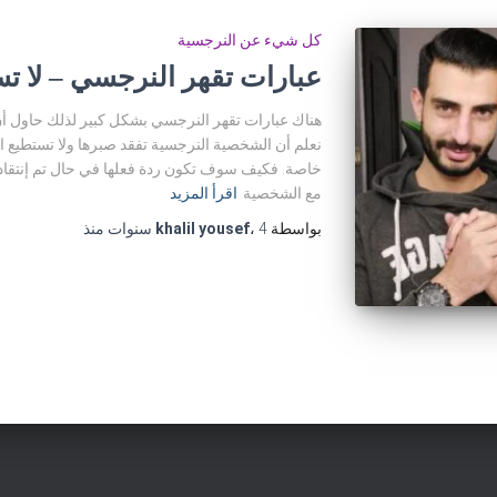
كل شيء عن النرجسية
عبارات تقهر النرجسي – لا تست
هناك عبارات تقهر النرجسي بشكل كبير لذلك حاول أن
نعلم أن الشخصية النرجسية تفقد صبرها ولا تستطيع 
خاصة. فكيف سوف تكون ردة فعلها في حال تم إنتقادها 
مع الشخصية
اقرأ المزيد
بواسطة
4 سنوات
،
khalil yousef
منذ