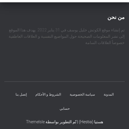
من نحن
تم إنشاء موقع الكوتش خليل يوسف في 31 يناير 2022. يهدف هذا الموقع
إلى نشر المعلومات الصحيحة حول المواضيع النفسية و العلاقات العاطفية
خصوصاً العلاقات السامة
المدونة
سياسة الخصوصية
الشروط و الأحكام
إتصل بنا
حسابي
هستيا (Hestia) | تّم التطوير بواسطة
ThemeIsle