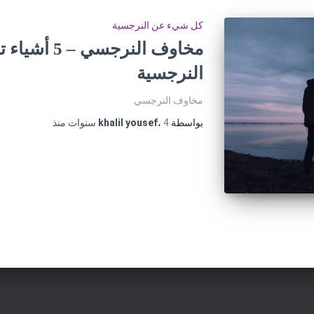
كل شيء عن النرجسية
مخاوف النرجس
النرجسية
مخاوف النرجسي
بواسطة
4 سنوات
،
khalil yousef
منذ