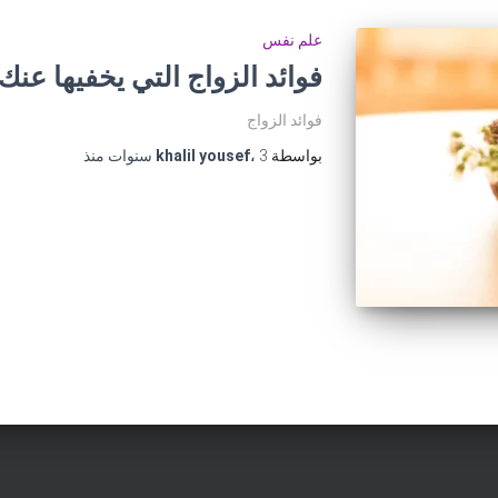
علم نفس
فوائد الزواج التي يخفيها عنك
فوائد الزواج
بواسطة
3 سنوات
،
khalil yousef
منذ