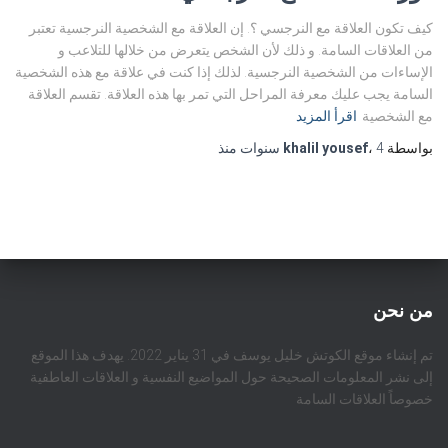
كيف تكون العلاقة مع النرجسي ؟. إن العلاقة مع الشخصية النرجسية تعتبر
من العلاقات السامة. و ذلك لأن الشخص يتعرض من خلالها للتلاعب و
الإساءات من الشخصية النرجسية. لذلك إذا كنت في علاقة مع هذه الشخصية
السامة يجب عليك معرفة المراحل التي تمر بها هذه العلاقة. تقسم العلاقة
مع الشخصية
اقرأ المزيد
بواسطة
4 سنوات
،
khalil yousef
منذ
من نحن
تم إنشاء موقع الكوتش خليل يوسف في 31 يناير 2022. يهدف هذا الموقع
إلى نشر المعلومات الصحيحة حول المواضيع النفسية و العلاقات العاطفية
خصوصاً العلاقات السامة