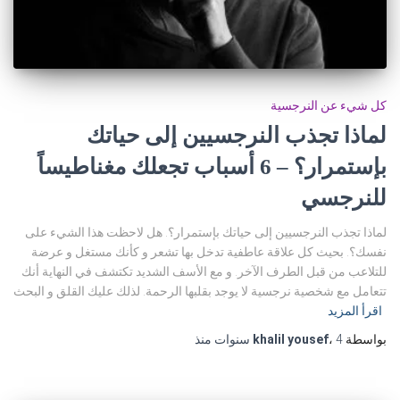
كل شيء عن النرجسية
لماذا تجذب النرجسيين إلى حياتك
بإستمرار؟ – 6 أسباب تجعلك مغناطيساً
للنرجسي
لماذا تجذب النرجسيين إلى حياتك بإستمرار؟. هل لاحظت هذا الشيء على
نفسك؟. بحيث كل علاقة عاطفية تدخل بها تشعر و كأنك مستغل و عرضة
للتلاعب من قبل الطرف الآخر. و مع الأسف الشديد تكتشف في النهاية أنك
تتعامل مع شخصية نرجسية لا يوجد بقلبها الرحمة. لذلك عليك القلق و البحث
اقرأ المزيد
بواسطة
4 سنوات
،
khalil yousef
منذ