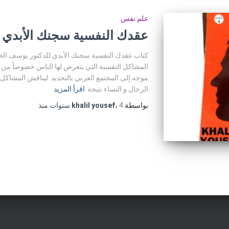
علم نفس
عقدك النفسية سجنك الأبدي 
كتاب عقدك النفسية سجنك الأبدي للدكتور يوسف الح
المشاكل النفسية التي يتعرض لها الناس خصوصاً من الم
موجه إلى المجتمع العربي بالتحديد. ليناقش المشاكل و 
الرجال و النساء نتيجة
اقرأ المزيد
بواسطة
4 سنوات
،
khalil yousef
منذ