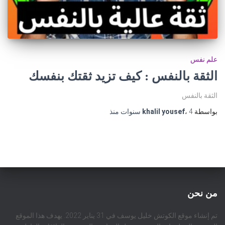
علم نفس
الثقة بالنفس : كيف تزيد ثقتك بنفسك
الثقة بالنفس
بواسطة
4 سنوات
،
khalil yousef
منذ
من نحن
تم إنشاء موقع الكوتش خليل يوسف في 31 يناير 2022. يهدف هذا الموقع