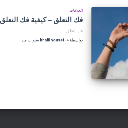
العلاقات
فك التعلق – كيفية فك التعلق
فك التعلق
بواسطة
4 سنوات
،
khalil yousef
منذ