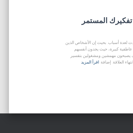
تفكيرك المستمر
دث لعدة أسباب. بحيث إن الأشخاص الذين
اطفية كبيرة، حيث يجدون أنفسهم
ك يصبحون مهمشين ومشغولين بتفسير
اء العلاقة. إضافة
اقرأ المزيد