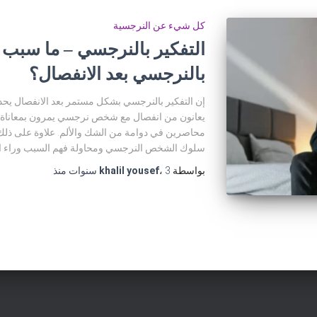
كل شيء عن النرجسية
التفكير بالنرجسي – ما سبب 
بالنرجسي بعد الانفصال؟
إن التفكير بالنرجسي بشكل مستمر بعد الانفصال يح
يعانون من انفصال مع شخص نرجسي يمرون بمعاناة ع
محاصرين في دوامة من الشك والألم. علاوة على ذل
سلوك الشخص النرجسي ومحاولة فهم السبب وراء انته
بواسطة
3 سنوات
،
khalil yousef
منذ