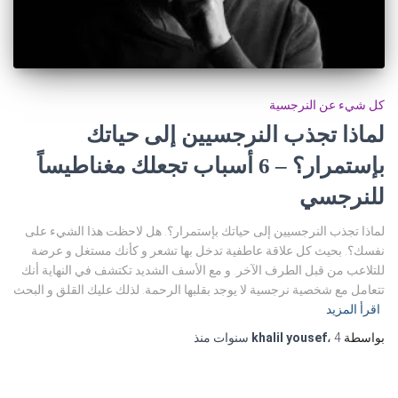
كل شيء عن النرجسية
لماذا تجذب النرجسيين إلى حياتك
بإستمرار؟ – 6 أسباب تجعلك مغناطيساً
للنرجسي
لماذا تجذب النرجسيين إلى حياتك بإستمرار؟. هل لاحظت هذا الشيء على
نفسك؟. بحيث كل علاقة عاطفية تدخل بها تشعر و كأنك مستغل و عرضة
للتلاعب من قبل الطرف الآخر. و مع الأسف الشديد تكتشف في النهاية أنك
تتعامل مع شخصية نرجسية لا يوجد بقلبها الرحمة. لذلك عليك القلق و البحث
اقرأ المزيد
بواسطة
4 سنوات
،
khalil yousef
منذ