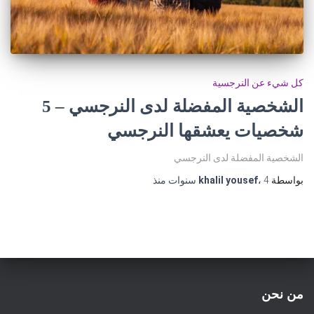
كل شيء عن النرجسية
الشخصية المفضلة لدى النرجسي – 5
شخصيات يعشقها النرجسي
الشخصية المفضلة لدى النرجسي
بواسطة
4 سنوات
،
khalil yousef
منذ
من نحن