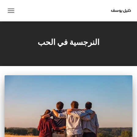
تبديل
التنقل
النرجسية في الحب