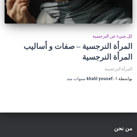
كل شيء عن النرجسية
المرأة النرجسية – صفات و أساليب
المرأة النرجسية
المرأة النرجسية
بواسطة
4 سنوات
،
khalil yousef
منذ
من نحن