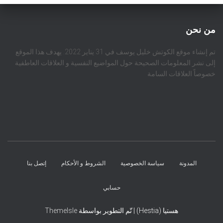
من نحن
تم إنشاء موقع الكوتش خليل يوسف في 31 يناير 2022. يهدف هذا الموقع
إلى نشر المعلومات الصحيحة حول المواضيع النفسية و العلاقات العاطفية
خصوصاً العلاقات السامة
المدونة
سياسة الخصوصية
الشروط و الأحكام
إتصل بنا
حسابي
هستيا (Hestia) | تّم التطوير بواسطة
ThemeIsle