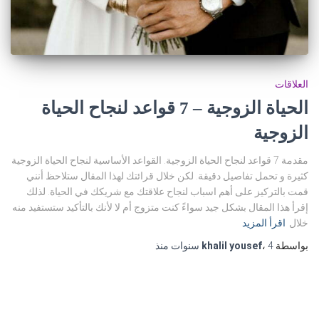
العلاقات
الحياة الزوجية – 7 قواعد لنجاح الحياة
الزوجية
مقدمة 7 قواعد لنجاح الحياة الزوجية. القواعد الأساسية لنجاح الحياة الزوجية
كثيرة و تحمل تفاصيل دقيقة. لكن خلال قرائتك لهذا المقال ستلاحظ أنني
قمت بالتركيز على أهم اسباب لنجاح علاقتك مع شريكك في الحياة. لذلك
إقرأ هذا المقال بشكل جيد سواءً كنت متزوج أم لا لأنك بالتأكيد ستستفيد منه
خلال
اقرأ المزيد
بواسطة
4 سنوات
،
khalil yousef
منذ