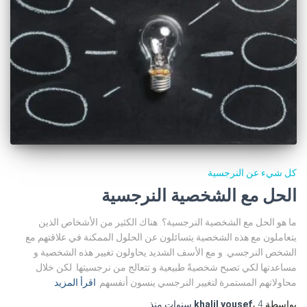
كل شيء عن النرجسية
الحل مع الشخصية النرجسية
ما هو الحل مع الشخصية النرجسية؟. هناك الكثير من الأشخاص الذين
يتعاملون مع هذه الشخصية يتسائلون عن الحلول الممكنة في علاقتهم مع
الشخص النرجسي. و مع الأسف الشديد يحاولون تغيير هذه الشخصية و
مساعدتها لكي تصبح شخصيةً طبيعية و تتعالج من نرجسيتها. لكن خلال
محاولاتهم المستمرة لتغيير النرجسي ينسون أنفسهم
اقرأ المزيد
بواسطة
4 سنوات
،
khalil yousef
منذ