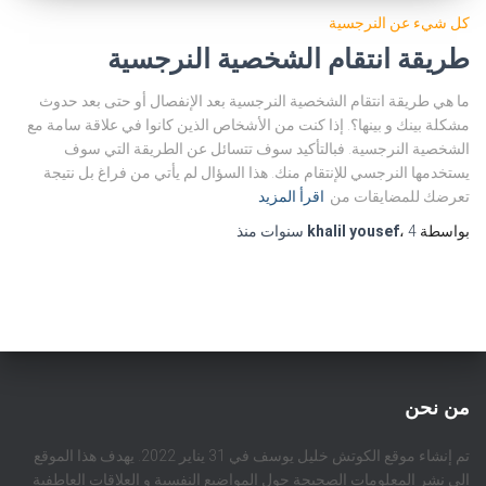
كل شيء عن النرجسية
طريقة انتقام الشخصية النرجسية
ما هي طريقة انتقام الشخصية النرجسية بعد الإنفصال أو حتى بعد حدوث
مشكلة بينك و بينها؟. إذا كنت من الأشخاص الذين كانوا في علاقة سامة مع
الشخصية النرجسية. فبالتأكيد سوف تتسائل عن الطريقة التي سوف
يستخدمها النرجسي للإنتقام منك. هذا السؤال لم يأتي من فراغ بل نتيجة
تعرضك للمضايقات من
اقرأ المزيد
بواسطة
4 سنوات
،
khalil yousef
منذ
من نحن
تم إنشاء موقع الكوتش خليل يوسف في 31 يناير 2022. يهدف هذا الموقع
إلى نشر المعلومات الصحيحة حول المواضيع النفسية و العلاقات العاطفية