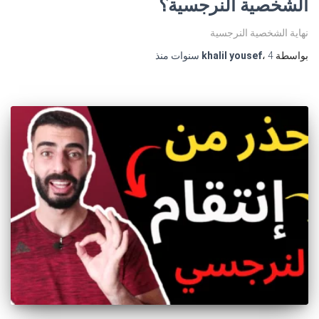
الشخصية النرجسية؟
نهاية الشخصية النرجسية
بواسطة
4 سنوات
،
khalil yousef
منذ