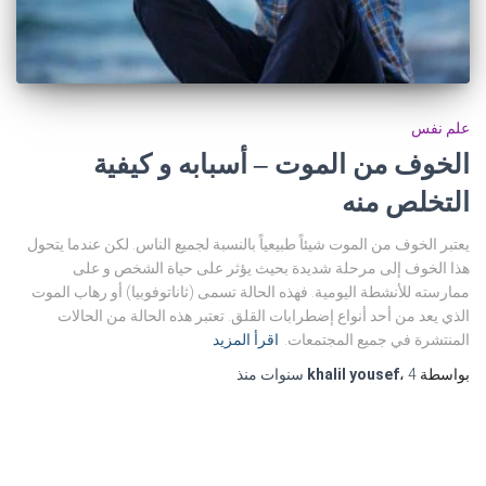
علم نفس
الخوف من الموت – أسبابه و كيفية
التخلص منه
يعتبر الخوف من الموت شيئاً طبيعياً بالنسبة لجميع الناس. لكن عندما يتحول
هذا الخوف إلى مرحلة شديدة بحيث يؤثر على حياة الشخص و على
ممارسته للأنشطة اليومية. فهذه الحالة تسمى (ثاناتوفوبيا) أو رهاب الموت
الذي يعد من أحد أنواع إضطرابات القلق. تعتبر هذه الحالة من الحالات
المنتشرة في جميع المجتمعات.
اقرأ المزيد
بواسطة
4 سنوات
،
khalil yousef
منذ