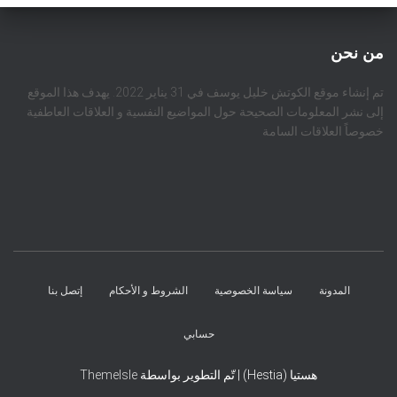
من نحن
تم إنشاء موقع الكوتش خليل يوسف في 31 يناير 2022. يهدف هذا الموقع
إلى نشر المعلومات الصحيحة حول المواضيع النفسية و العلاقات العاطفية
خصوصاً العلاقات السامة
المدونة
سياسة الخصوصية
الشروط و الأحكام
إتصل بنا
حسابي
هستيا (Hestia) | تّم التطوير بواسطة
ThemeIsle