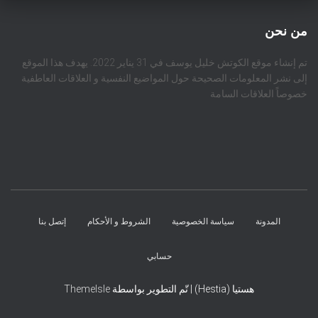
من نحن
تم إنشاء موقع الكوتش خليل يوسف في 31 يناير 2022. يهدف هذا الموقع
إلى نشر المعلومات الصحيحة حول المواضيع النفسية و العلاقات العاطفية
خصوصاً العلاقات السامة
المدونة
سياسة الخصوصية
الشروط و الأحكام
إتصل بنا
حسابي
هستيا (Hestia) | تّم التطوير بواسطة
ThemeIsle