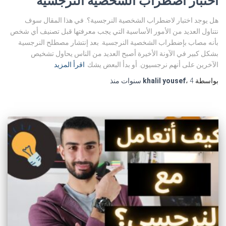
اختبار اضطراب الشخصية النرجسية
هل يوجد اختبار لاضطراب الشخصية النرجسية؟. في هذا المقال سوف
نتناول العديد من الأمور الأساسية التي يجب معرفتها قبل تصنيف أي شخص
بأنه مصاب بإضطراب الشخصية النرجسية. بعد إنتشار مصطلح النرجسية
بشكل كبير في الآونة الأخيرة أصبح العديد من الناس يحاول تشخيص
الآخرين على أنهم نرجسيون. أو بدأ البعض يشك
اقرأ المزيد
بواسطة
4 سنوات
،
khalil yousef
منذ