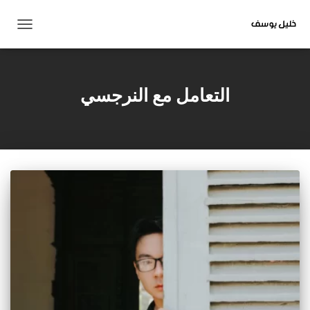
تبديل
التنقل
التعامل مع النرجسي