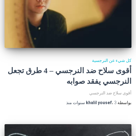
كل شيء عن النرجسية
أقوى سلاح ضد النرجسي – 4 طرق تجعل
النرجسي يفقد صوابه
أقوى سلاح ضد النرجسي
بواسطة
3 سنوات
،
khalil yousef
منذ