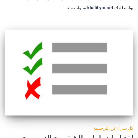
بواسطة
4 سنوات
،
khalil yousef
منذ
كل شيء عن النرجسية