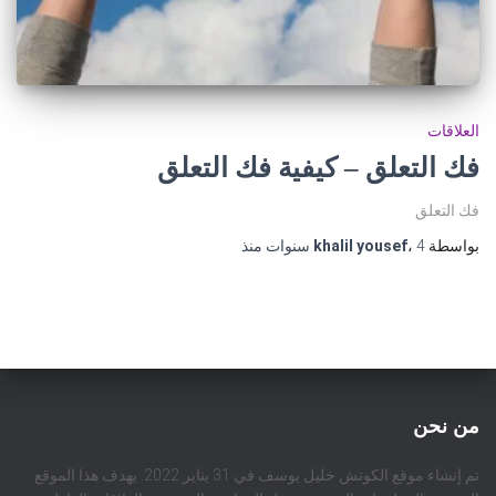
العلاقات
فك التعلق – كيفية فك التعلق
فك التعلق
بواسطة
4 سنوات
،
khalil yousef
منذ
من نحن
تم إنشاء موقع الكوتش خليل يوسف في 31 يناير 2022. يهدف هذا الموقع