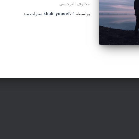
مخاوف النرجسي
بواسطة
4 سنوات
،
khalil yousef
منذ