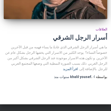
العلاقات
أسرار الرجل الشرقي
ما هي أسرار الرجل الشرقي الذي عادةً ما يساء فهمه من قبل الآخرين
خصوصاً النساء؟. يوجد الكثير من الاسرار التي يخفيها الرجل بشكل عام عن
الآخرين. و تكون هذه الاسرار موجودة عند الرجل الشرقي بشكل أكبر من
الرجل الغربي. ذلك بسبب الصورة النمطية التي وضعها المجتمع العربي
للرجل. بالإضافة إلى
اقرأ المزيد
بواسطة
4 سنوات
،
khalil yousef
منذ