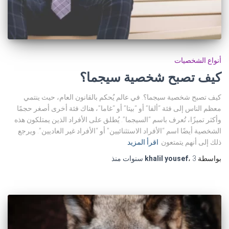
أنواع الشخصيات
كيف تصبح شخصية سيجما؟
كيف تصبح شخصية سيجما؟. في عالم يُحكم بالقانون العام، حيث ينتمي
معظم الناس إلى فئة “ألفا” أو “بيتا” أو “غاما”، هناك فئة أخرى أصغر حجمًا
وأكثر تميزًا، تُعرف باسم “السيجما”. يُطلق على الأفراد الذين يمتلكون هذه
الشخصية أيضًا اسم “الأفراد الاستثنائيين” أو “الأفراد غير العاديين”. ويرجع
ذلك إلى أنهم يتمتعون
اقرأ المزيد
بواسطة
3 سنوات
،
khalil yousef
منذ