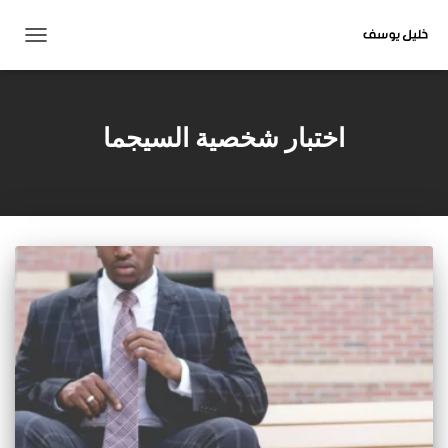
تبديل
التنقل
اختبار شخصية السيجما