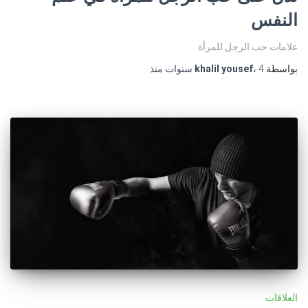
النفس
علامات حب الرجل للمرأة
بواسطة
4 سنوات
،
khalil yousef
منذ
العلاقات