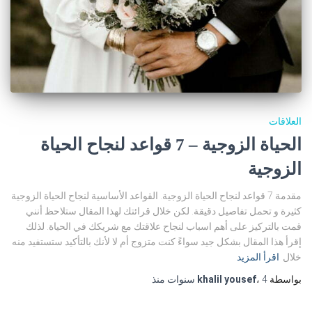
العلاقات
الحياة الزوجية – 7 قواعد لنجاح الحياة
الزوجية
مقدمة 7 قواعد لنجاح الحياة الزوجية. القواعد الأساسية لنجاح الحياة الزوجية
كثيرة و تحمل تفاصيل دقيقة. لكن خلال قرائتك لهذا المقال ستلاحظ أنني
قمت بالتركيز على أهم اسباب لنجاح علاقتك مع شريكك في الحياة. لذلك
إقرأ هذا المقال بشكل جيد سواءً كنت متزوج أم لا لأنك بالتأكيد ستستفيد منه
خلال
اقرأ المزيد
بواسطة
4 سنوات
،
khalil yousef
منذ