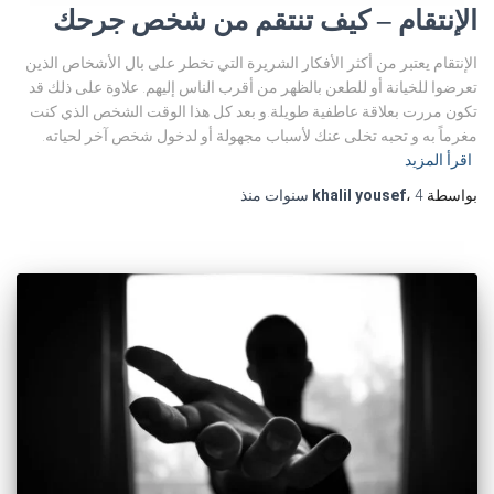
الإنتقام – كيف تنتقم من شخص جرحك
الإنتقام يعتبر من أكثر الأفكار الشريرة التي تخطر على بال الأشخاص الذين
تعرضوا للخيانة أو للطعن بالظهر من أقرب الناس إليهم. علاوة على ذلك قد
تكون مررت بعلاقة عاطفية طويلة.و بعد كل هذا الوقت الشخص الذي كنت
مغرماً به و تحبه تخلى عنك لأسباب مجهولة أو لدخول شخص آخر لحياته.
اقرأ المزيد
بواسطة
4 سنوات
،
khalil yousef
منذ